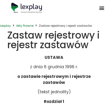
Postępowanie Egzekucyjne
Postępowanie Sądowe
Prawo Administracyjne
Prawo Działalności Gospodarczej
Prawo Nieruchomości
Prawo Nowoczesnych Technologii
Zwyczaje Biznesowe na Świecie
Lexplay
Akty Prawne
Zastaw rejestrowy i rejestr zastawów
Zastaw rejestrowy i
rejestr zastawów
USTAWA
z dnia 6 grudnia 1996 r.
o zastawie rejestrowym i rejestrze
zastawów
(tekst jednolity)
Rozdział 1