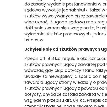
do zasady wydanie postanowienia w p
sądowa wywołuje jednak skutki także w
skutków wywoływanych przez zawarcie u
więc uznać, iż ugoda sądowa ma z reguł
doktrynie zwraca się uwagę na to, iż 
wyłącznie skutków procesowych, jednak
ustępstw.
Uchylenie się od skutków prawnych u
Przepis art. 918 k.c. reguluje okolicznoś
skutków prawnych ugody zawartej pod w
wówczas, gdy błąd dotyczy stanu faktyc
uważały za niewątpliwy, a spór albo nie
zawarcia ugody strony wiedziały o praw
skutków prawnych ugody z powodu odna
dotyczy, chyba że została zawarta w złej w
względem przepisu art. 84 k.c. Przepis 
czynności prawnej pod wpływem błędu ni