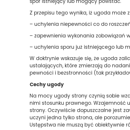
spór istniejący lub mogący powstać.
Z przepisu tego wynika, iż ugoda może 
– uchylenia niepewności co do roszcze
– zapewnienia wykonania zobowiązań wy
– uchylenia sporu już istniejącego lub
W doktrynie wskazuje się, że ugoda zal
ustalających, które zmierzają do nad
pewności i bezstronności (tak przykłado
Cechy ugody
Na mocy ugody strony czynią sobie wza
nimi stosunku prawnego. Wzajemność us
strony. Oczywiście dopuszczalne jest 
uczyni jedna tylko strona, ale porozumi
Ustępstwa nie muszą być obiektywnie 