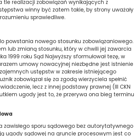
a tle realizacji zobowiązań wynikających z
stępstwa winny być zatem takie, by strony uważały
h rozumieniu sprawiedliwe.
do powstania nowego stosunku zobowiązaniowego.
 lub zmianą stosunku, który w chwili jej zawarcia
rnika 1999 roku Sąd Najwyższy sformułował tezę, w
 zarazem umowy nowacyjnej niezbędne jest istnienie
zajemnych ustępstw w zakresie istniejącego
żnik zobowiązał się za zgodą wierzyciela spełnić
iadczenie, lecz z innej podstawy prawnej (III CKN
utkiem ugody jest to, że przerywa ona bieg terminu
dowa
a zawisłego sporu sądowego bez autorytatywnego
cją ugody sądowej na gruncie procesowym jest co