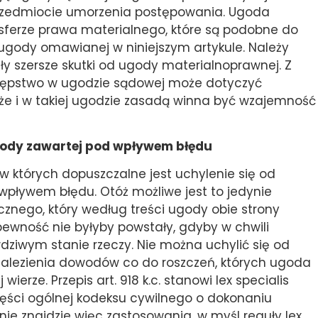
rzedmiocie umorzenia postępowania. Ugoda
 sferze prawa materialnego, które są podobne do
gody omawianej w niniejszym artykule. Należy
y szersze skutki od ugody materialnoprawnej. Z
ustępstwo w ugodzie sądowej może dotyczyć
że i w takiej ugodzie zasadą winna być wzajemność
gody zawartej pod wpływem błędu
ci, w których dopuszczalne jest uchylenie się od
pływem błędu. Otóż możliwe jest to jedynie
znego, który według treści ugody obie strony
pewność nie byłyby powstały, gdyby w chwili
dziwym stanie rzeczy. Nie można uchylić się od
lezienia dowodów co do roszczeń, których ugoda
ierze. Przepis art. 918 k.c. stanowi lex specialis
części ogólnej kodeksu cywilnego o dokonaniu
e znajdzie więc zastosowania, w myśl reguły lex