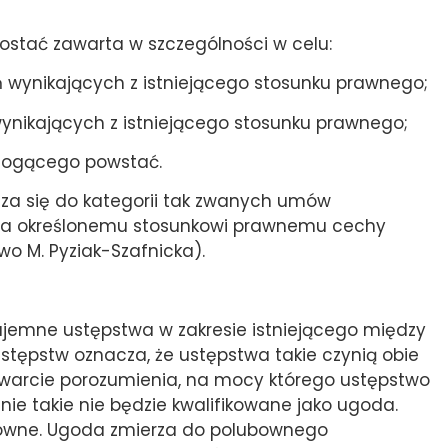
zostać zawarta w szczególności w celu:
ń wynikających z istniejącego stosunku prawnego;
nikających z istniejącego stosunku prawnego;
 mogącego powstać.
icza się do kategorii tak zwanych umów
ania określonemu stosunkowi prawnemu cechy
wo M. Pyziak-Szafnicka).
jemne ustępstwa w zakresie istniejącego między
tępstw oznacza, że ustępstwa takie czynią obie
zawarcie porozumienia, na mocy którego ustępstwo
enie takie nie będzie kwalifikowane jako ugoda.
równe. Ugoda zmierza do polubownego