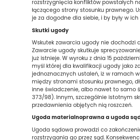
rozstrzygnięcia konfliktów powstałych n
łączącego strony stosunku prawnego. U
je za dogodne dla siebie, i by były w ic
Skutki ugody
Wskutek zawarcia ugody nie dochodzi 
Zawarcie ugody skutkuje sprecyzowaniem
już istnieje. W wyroku z dnia 15 paździe
myśl której dla kwalifikacji ugody jako
jednoznacznych ustaleń, iż w ramach w
między stronami stosunku prawnego, dłu
inne świadczenie, albo nawet to samo św
373/98). Innym, szczególnie istotnym sk
przedawnienia objętych nią roszczeń.
Ugoda materialnoprawna a ugoda są
Ugoda sądowa prowadzi co zakończeni
rozstrzygania go przez sąd. Konsekwen