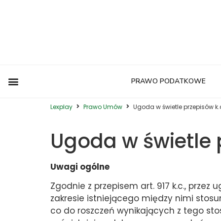
PRAWO PODATKOWE
Postępowanie Egzekucyjne
Postępowanie Sądowe
Prawo Administracyjne
Prawo Autorskie
Prawo Budowlane
Prawo Działalności Gospodarczej
Prawo Europejskie
Prawo Nieruchomości
Prawo Nowoczesnych Technologii
Prawo Podatkowe
Prawo Upadłościowe
Zwyczaje Biznesowe na Świecie
Lexplay
Prawo Umów
Ugoda w świetle przepisów k.
Ugoda w świetle 
Uwagi ogólne
Zgodnie z przepisem art. 917 k.c., prze
zakresie istniejącego między nimi stos
co do roszczeń wynikających z tego sto