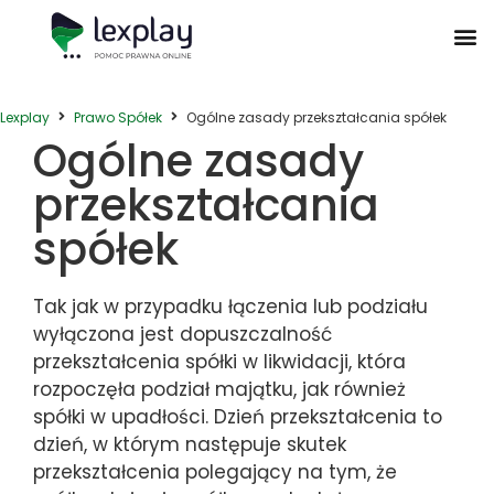
Postępowanie Egzekucyjne
Postępowanie Sądowe
Prawo Administracyjne
Prawo Działalności Gospodarczej
Prawo Nieruchomości
Prawo Nowoczesnych Technologii
Zwyczaje Biznesowe na Świecie
Lexplay
Prawo Spółek
Ogólne zasady przekształcania spółek
Ogólne zasady
przekształcania
spółek
Tak jak w przypadku łączenia lub podziału
wyłączona jest dopuszczalność
przekształcenia spółki w likwidacji, która
rozpoczęła podział majątku, jak również
spółki w upadłości. Dzień przekształcenia to
dzień, w którym następuje skutek
przekształcenia polegający na tym, że