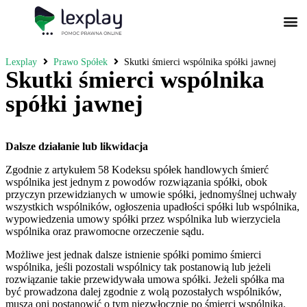
Postępowanie Egzekucyjne
Postępowanie Sądowe
Prawo Administracyjne
Prawo Działalności Gospodarczej
Prawo Nowoczesnych Technologii
Zwyczaje Biznesowe na Świecie
Lexplay
Prawo Spółek
Skutki śmierci wspólnika spółki jawnej
Skutki śmierci wspólnika
spółki jawnej
Dalsze działanie lub likwidacja
Zgodnie z artykułem 58 Kodeksu spółek handlowych śmierć
wspólnika jest jednym z powodów rozwiązania spółki, obok
przyczyn przewidzianych w umowie spółki, jednomyślnej uchwały
wszystkich wspólników, ogłoszenia upadłości spółki lub wspólnika,
wypowiedzenia umowy spółki przez wspólnika lub wierzyciela
wspólnika oraz prawomocne orzeczenie sądu.
Możliwe jest jednak dalsze istnienie spółki pomimo śmierci
wspólnika, jeśli pozostali wspólnicy tak postanowią lub jeżeli
rozwiązanie takie przewidywała umowa spółki. Jeżeli spółka ma
być prowadzona dalej zgodnie z wolą pozostałych wspólników,
muszą oni postanowić o tym niezwłocznie po śmierci wspólnika.