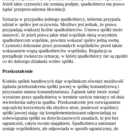
Jeżeli takie czynności nie zostaną podjęte, spadkobierca ma prawo
żądać przeprowadzenia likwidacji.
Sytuacja w przypadku jednego spadkobiercy, któremu przypada
udział w spółce jest oczywista. Możliwe jest jednak, że prawa
przypadają większej liczbie spadkobierców. Umowa spółki może
stanowić, że jeżeli prawa jakie miał wspólnik służą wszystkim
spadkobiercom wspólnie, powinni wskazać spółce jedną osobę.
Czynności dokonane przez pozostałych wspólników przed takim
wskazaniem wiążą spadkobierców wspólnika. Regulacja ta
porządkuje zwłaszcza sytuację, w której spadkobiercy nie są zgodni
co do dalszego działania wobec spółki.
Przekształcenie
Kodeks spółek handlowych daje wspólnikom również możliwość
żądania przekształcenia spółki jawnej w spółkę komandytową i
przyznania statusu komandytariusza. Żądanie takie może zostać
wyrażone przez spadkobiercę w terminie sześciu miesięcy od dnia
stwierdzenia nabycia spadku. Przekształcenie jest rozwiązaniem
najczęściej korzystnym dla obydwu stron, ponieważ wspólnicy
spółki jawnej stając się komplementariuszami odpowiadają za
zobowiązania spółki na dotychczasowych zasadach, to jest bez
ograniczeń, całym swoim majątkiem. Spadkobierca natomiast
zostaje wspólnikiem, ale odpowiada w sposób ograniczony, do