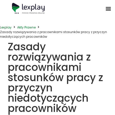
Postępowanie Egzekucyjne
Postępowanie Sądowe
Prawo Administracyjne
Prawo Działalności Gospodarczej
Prawo Nieruchomości
Prawo Nowoczesnych Technologii
Zwyczaje Biznesowe na Świecie
Lexplay
Akty Prawne
Zasady rozwiązywania z pracownikami stosunków pracy z przyczyn
niedotyczących pracowników
Zasady
rozwiązywania z
pracownikami
stosunków pracy z
przyczyn
niedotyczących
pracowników