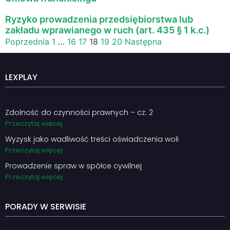
Ryzyko prowadzenia przedsiębiorstwa lub
zakładu wprawianego w ruch (art. 435 § 1 k.c.)
Poprzednia
1
…
16
17
18
19
20
Następna
LEXPLAY
Zdolność do czynności prawnych – cz. 2
Przeczytaj więcej
Wyzysk jako wadliwość treści oświadczenia woli
Przeczytaj więcej
Prowadzenie spraw w spółce cywilnej
Przeczytaj więcej
PORADY W SERWISIE