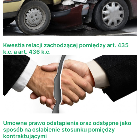
Kwestia relacji zachodzącej pomiędzy art. 435
k.c. a art. 436 k.c.
Umowne prawo odstąpienia oraz odstępne jako
sposób na osłabienie stosunku pomiędzy
kontraktującymi