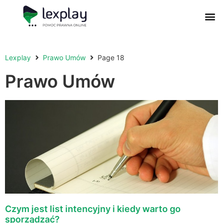
Postępowanie Egzekucyjne
Postępowanie Sądowe
Prawo Administracyjne
Prawo Działalności Gospodarczej
Prawo Nieruchomości
Prawo Nowoczesnych Technologii
Zwyczaje Biznesowe na Świecie
Lexplay
Prawo Umów
Page 18
Prawo Umów
Czym jest list intencyjny i kiedy warto go
sporządzać?