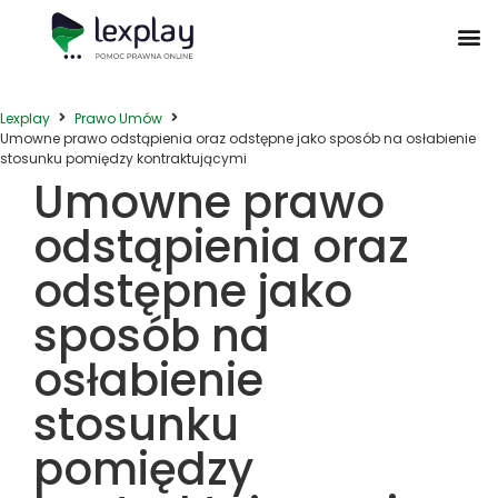
Postępowanie Egzekucyjne
Postępowanie Sądowe
Prawo Administracyjne
Prawo Działalności Gospodarczej
Prawo Nieruchomości
Prawo Nowoczesnych Technologii
Zwyczaje Biznesowe na Świecie
Lexplay
Prawo Umów
Umowne prawo odstąpienia oraz odstępne jako sposób na osłabienie
stosunku pomiędzy kontraktującymi
Umowne prawo
odstąpienia oraz
odstępne jako
sposób na
osłabienie
stosunku
pomiędzy