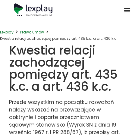
Postępowanie Egzekucyjne
Postępowanie Sądowe
Prawo Administracyjne
Prawo Działalności Gospodarczej
Prawo Nieruchomości
Prawo Nowoczesnych Technologii
Zwyczaje Biznesowe na Świecie
Lexplay
Prawo Umów
Kwestia relacji zachodzącej pomiędzy art. 435 k.c. a art. 436 k.c.
Kwestia relacji
zachodzącej
pomiędzy art. 435
k.c. a art. 436 k.c.
Przede wszystkim na początku rozważań
należy wskazać na przeważające w
doktrynie i poparte orzecznictwem
sądowym stanowisko (Wyrok SN z dnia 19
września 1967 r. I PR 288/67), iż przepisy art.