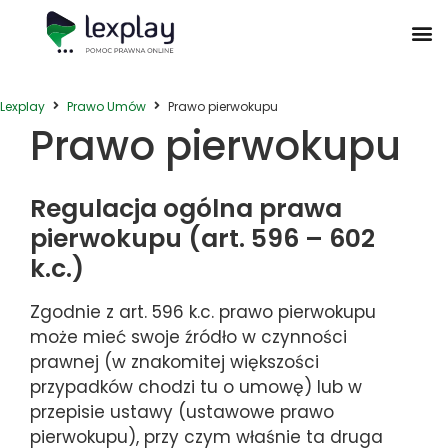
Postępowanie Egzekucyjne
Postępowanie Sądowe
Prawo Administracyjne
Prawo Działalności Gospodarczej
Prawo Nieruchomości
Prawo Nowoczesnych Technologii
Zwyczaje Biznesowe na Świecie
Lexplay
Prawo Umów
Prawo pierwokupu
Prawo pierwokupu
Regulacja ogólna prawa
pierwokupu (art. 596 – 602
k.c.)
Zgodnie z art. 596 k.c. prawo pierwokupu
może mieć swoje źródło w czynności
prawnej (w znakomitej większości
przypadków chodzi tu o umowę) lub w
przepisie ustawy (ustawowe prawo
pierwokupu), przy czym właśnie ta druga