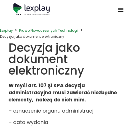
Postępowanie Egzekucyjne
Postępowanie Sądowe
Prawo Administracyjne
Prawo Działalności Gospodarczej
Prawo Nieruchomości
Prawo Nowoczesnych Technologii
Zwyczaje Biznesowe na Świecie
Lexplay
Prawo Nowoczesnych Technologii
Decyzja jako dokument elektroniczny
Decyzja jako
dokument
elektroniczny
W myśl art. 107 §1 KPA decyzja
administracyjna
musi zawierać niezbędne
elementy,
należą do nich mim.
– oznaczenie organu administracji
– data wydania