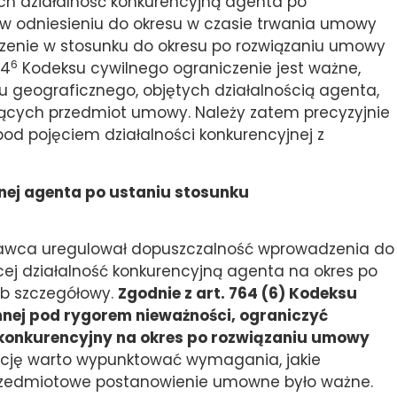
h działalność konkurencyjną agenta po
 w odniesieniu do okresu w czasie trwania umowy
zenie w stosunku do okresu po rozwiązaniu umowy
6
64
Kodeksu cywilnego ograniczenie jest ważne,
ru geograficznego, objętych działalnością agenta,
iących przedmiot umowy. Należy zatem precyzyjnie
pod pojęciem działalności konkurencyjnej z
jnej agenta po ustaniu stosunku
odawca uregulował dopuszczalność wprowadzenia do
ej działalność konkurencyjną agenta na okres po
b szczegółowy.
Zgodnie z art. 764 (6) Kodeksu
nej pod rygorem nieważności, ograniczyć
 konkurencyjny na okres po rozwiązaniu umowy
ację warto wypunktować wymagania, jakie
zedmiotowe postanowienie umowne było ważne.