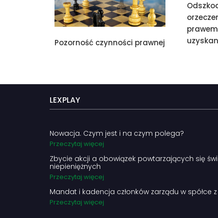
Odszko
orzecze
prawem 
uzyskan
Pozorność czynności prawnej
LEXPLAY
Nowacja. Czym jest i na czym polega?
Przeczytaj więcej
Zbycie akcji a obowiązek powtarzających się ś
niepieniężnych
Przeczytaj więcej
Mandat i kadencja członków zarządu w spółce z 
Przeczytaj więcej