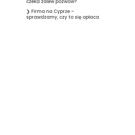
czeka zalew pozwów?
❯ Firma na Cyprze –
sprawdzamy, czy to się opłaca