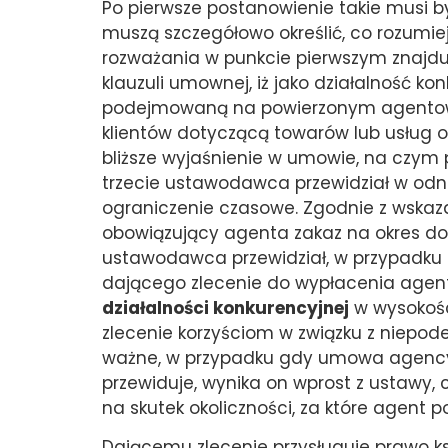
Po pierwsze postanowienie takie musi b
muszą szczegółowo określić, co rozumie
rozważania w punkcie pierwszym znajdu
klauzuli umownej, iż jako działalność k
podejmowaną na powierzonym agentowi 
klientów dotyczącą towarów lub usług o
bliższe wyjaśnienie w umowie, na czym 
trzecie ustawodawca przewidział w od
ograniczenie czasowe. Zgodnie z wska
obowiązujący agenta zakaz na okres do
ustawodawca przewidział, w przypadku
dającego zlecenie do wypłacenia age
działalności konkurencyjnej
w wysokośc
zlecenie korzyściom w związku z niepod
ważne, w przypadku gdy umowa agencyj
przewiduje, wynika on wprost z ustawy
na skutek okoliczności, za które agent 
Dającemu zlecenie przysługuje prawo k