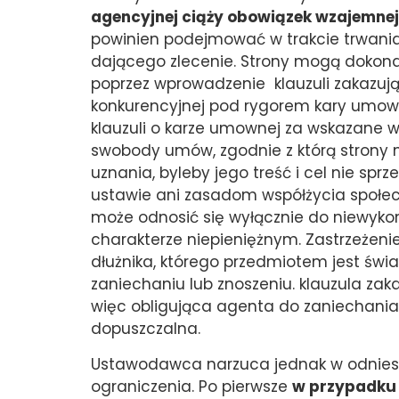
agencyjnej ciąży obowiązek wzajemnej 
powinien podejmować w trakcie trwani
dającego zlecenie. Strony mogą dokon
poprzez wprowadzenie klauzuli zakazuj
konkurencyjnej pod rygorem kary umo
klauzuli o karze umownej za wskazane 
swobody umów, zgodnie z którą strony
uznania, byleby jego treść i cel nie sprz
ustawie ani zasadom współżycia społec
może odnosić się wyłącznie do niewyko
charakterze niepieniężnym. Zastrzeżen
dłużnika, którego przedmiotem jest świa
zaniechaniu lub znoszeniu. klauzula zak
więc obligująca agenta do zaniechania
dopuszczalna.
Ustawodawca narzuca jednak w odniesi
ograniczenia. Po pierwsze
w przypadku 