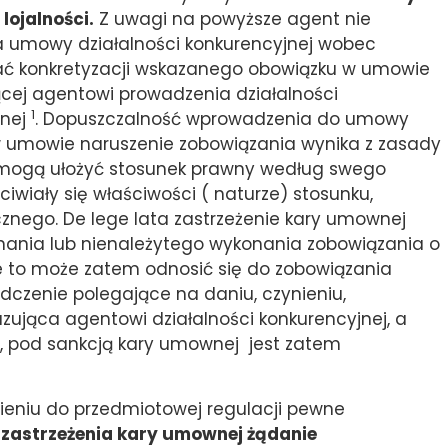
lojalności.
Z uwagi na powyższe agent nie
a umowy działalności konkurencyjnej wobec
ać konkretyzacji wskazanego obowiązku w umowie
ącej agentowi prowadzenia działalności
1
wnej
. Dopuszczalność wprowadzenia do umowy
w umowie naruszenie zobowiązania wynika z zasady
 mogą ułożyć stosunek prawny według swego
eciwiały się właściwości ( naturze) stosunku,
znego. De lege lata zastrzeżenie kary umownej
nania lub nienależytego wykonania zobowiązania o
ie to może zatem odnosić się do zobowiązania
dczenie polegające na daniu, czynieniu,
azująca agentowi działalności konkurencyjnej, a
, pod sankcją kary umownej jest zatem
eniu do przedmiotowej regulacji pewne
zastrzeżenia kary umownej żądanie