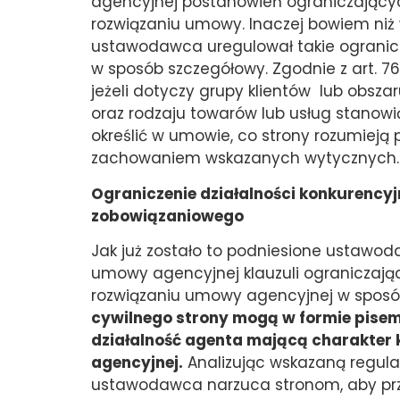
agencyjnej postanowień ograniczającyc
rozwiązaniu umowy. Inaczej bowiem niż
ustawodawca uregulował takie ogranic
w sposób szczegółowy. Zgodnie z art. 7
jeżeli dotyczy grupy klientów lub obsza
oraz rodzaju towarów lub usług stanow
określić w umowie, co strony rozumieją 
zachowaniem wskazanych wytycznych.
Ograniczenie działalności konkurency
zobowiązaniowego
Jak już zostało to podniesione ustaw
umowy agencyjnej klauzuli ograniczając
rozwiązaniu umowy agencyjnej w sposó
cywilnego strony mogą w formie pisem
działalność agenta mającą charakter
agencyjnej.
Analizując wskazaną regul
ustawodawca narzuca stronom, aby pr