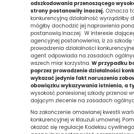
odszkodowania przenoszącego wysokoś
strony postanowiły inaczej.
Oznacza to,
konkurencyjną działalność wyrządziłby 
mógłby dochodzić jej naprawienia pona
postanowią inaczej. W interesie dając
agencyjnej postanowienia, iż za szkod
prowadzenia działalności konkurencyjn
agent odpowiada na zasadach ogólnych.
wszech miar korzystna.
W przypadku bo
poprzez prowadzenie działalności kon
wykazać jedynie fakt naruszenia zobow
obowiązku wykazywania istnienia, a t
wysokość poniesionej szkody przenosi
dającym zlecenie na zasadach ogólnyc
Na zakończenie omawianej kwestii wart
konkurencyjnej w klauzuli umownej. P
okazać się regulacje Kodeksu cywilne