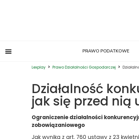
PRAWO PODATKOWE
Postępowanie Egzekucyjne
Postępowanie Sądowe
Prawo Administracyjne
Prawo Autorskie
Prawo Budowlane
Prawo Działalności Gospodarczej
Prawo Europejskie
Prawo Nieruchomości
Prawo Nowoczesnych Technologii
Prawo Podatkowe
Prawo Upadłościowe
Zwyczaje Biznesowe na Świecie
Lexplay
Prawo Działalności Gospodarczej
Działaln
Działalność konk
jak się przed nią
Ograniczenie działalności konkurencyj
zobowiązaniowego
Jak wynika z art. 760 ustawy z 23 kwiet