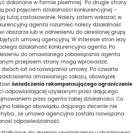
yć dokonane w formie pisemnej. Po drugie strony
ją pod pojęciem działalności konkurencyjnej –
ją tutaj zastosowanie. Należy zatem wskazać w
onkurencyjną agenta rozumieć należy działalność
obszarze lub w odniesieniu do określonej grupy
bjętych umową agencyjną. W interesie stron leży
polega działalność konkurencyjna agenta. Po
niesieniu do omawianego zobowiązania agenta
zanym przepisem strony mogą wprowadzić
 dwóch lat od rozwiązania umowy. Po czwarte
 zastrzeżenia omawianego zakazu, obowiązek
ntowi
świadczenia rekompensującego ograniczenie
i odpowiadającej uzyskanym przez dającego
ejmowaniem przez agenta takiej działalności. Co
na takiego obowiązku dającego zlecenie nie
, chyba , że umowa agencyjna została rozwiązana
ponosi odpowiedzialność.
ształtujące do złożenia oświadczenia uchylającego