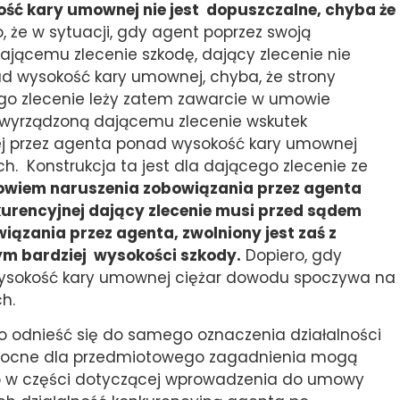
ć kary umownej nie jest dopuszczalne, chyba że
 że w sytuacji, gdy agent poprzez swoją
dającemu zlecenie szkodę, dający zlecenie nie
d wysokość kary umownej, chyba, że strony
ego zlecenie leży zatem zawarcie w umowie
ę wyrządzoną dającemu zlecenie wskutek
ej przez agenta ponad wysokość kary umownej
 Konstrukcja ta jest dla dającego zlecenie ze
wiem naruszenia zobowiązania przez agenta
kurencyjnej dający zlecenie musi przed sądem
iązania przez agenta, zwolniony jest zaś z
ym bardziej wysokości szkody.
Dopiero, gdy
 wysokość kary umownej ciężar dowodu spoczywa na
h.
o odnieść się do samego oznaczenia działalności
omocne dla przedmiotowego zagadnienia mogą
go w części dotyczącej wprowadzenia do umowy