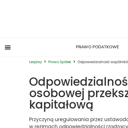
PRAWO PODATKOWE
Postępowanie Egzekucyjne
Postępowanie Sądowe
Prawo Administracyjne
Prawo Autorskie
Prawo Budowlane
Prawo Działalności Gospodarczej
Prawo Europejskie
Prawo Nieruchomości
Prawo Nowoczesnych Technologii
Prawo Podatkowe
Prawo Upadłościowe
Zwyczaje Biznesowe na Świecie
Lexplay
Prawo Spółek
Odpowiedzialność wspólników
Odpowiedzialnoś
osobowej przeksz
kapitałową
Przyczyną uregulowania przez ustawodaw
w reżimach odpowiedzialności rządzący