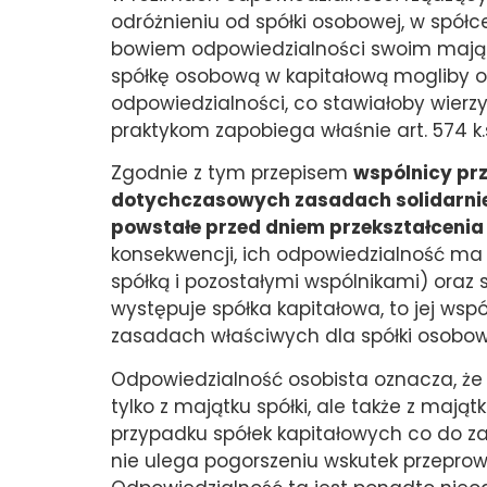
odróżnieniu od spółki osobowej, w spół
bowiem odpowiedzialności swoim majątk
spółkę osobową w kapitałową mogliby oni
odpowiedzialności, co stawiałoby wierzy
praktykom zapobiega właśnie art. 574 k.s
Zgodnie z tym przepisem
wspólnicy pr
dotychczasowych zasadach solidarnie 
powstałe przed dniem przekształcenia 
konsekwencji, ich odpowiedzialność ma c
spółką i pozostałymi wspólnikami) ora
występuje spółka kapitałowa, to jej ws
zasadach właściwych dla spółki osobow
Odpowiedzialność osobista oznacza, że 
tylko z majątku spółki, ale także z maj
przypadku spółek kapitałowych co do za
nie ulega pogorszeniu wskutek przeprow