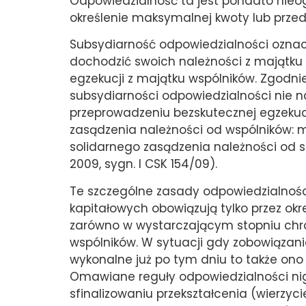
Odpowiedzialność ta jest ponadto nieogr
określenie maksymalnej kwoty lub prze
Subsydiarność odpowiedzialności oznacz
dochodzić swoich należności z majątku s
egzekucji z majątku wspólników. Zgodn
subsydiarności odpowiedzialności nie n
przeprowadzeniu bezskutecznej egzekucj
zasądzenia należności od wspólników: 
solidarnego zasądzenia należności od sp
2009, sygn. I CSK 154/09).
Te szczególne zasady odpowiedzialnoś
kapitałowych obowiązują tylko przez okre
zarówno w wystarczającym stopniu chroni
wspólników. W sytuacji gdy zobowiązanie
wykonalne już po tym dniu to także ono o
Omawiane reguły odpowiedzialności ni
sfinalizowaniu przekształcenia (wierzyc