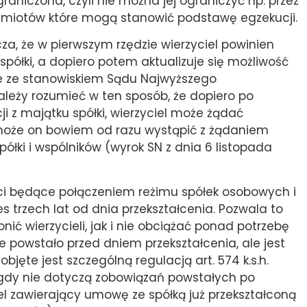
aniczona, czyli nie można jej ograniczyć np. przez
dmiotów które mogą stanowić podstawę egzekucji.
a, że w pierwszym rzędzie wierzyciel powinien
półki, a dopiero potem aktualizuje się możliwość
ie ze stanowiskiem Sądu Najwyższego
ależy rozumieć w ten sposób, że dopiero po
i z majątku spółki, wierzyciel może żądać
może on bowiem od razu wystąpić z żądaniem
ółki i wspólników (wyrok SN z dnia 6 listopada
ci będące połączeniem reżimu spółek osobowych i
s trzech lat od dnia przekształcenia. Pozwala to
ć wierzycieli, jak i nie obciążać ponad potrzebę
 powstało przed dniem przekształcenia, ale jest
bjęte jest szczególną regulacją art. 574 k.s.h.
gdy nie dotyczą zobowiązań powstałych po
iel zawierający umowę ze spółką już przekształconą