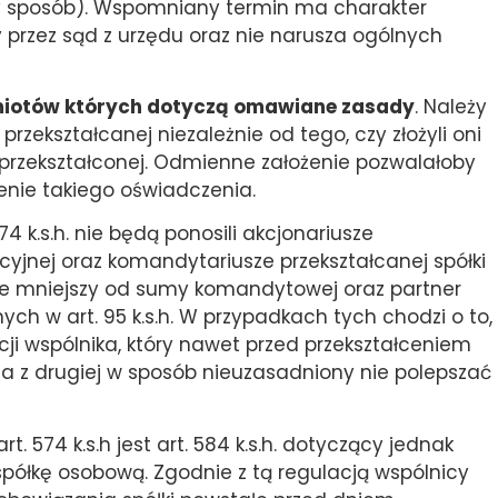
ny sposób). Wspomniany termin ma charakter
 przez sąd z urzędu oraz nie narusza ogólnych
iotów których dotyczą omawiane zasady
. Należy
przekształcanej niezależnie od tego, czy złożyli oni
 przekształconej. Odmienne założenie pozwalałoby
enie takiego oświadczenia.
 k.s.h. nie będą ponosili akcjonariusze
yjnej oraz komandytariusze przekształcanej spółki
nie mniejszy od sumy komandytowej oraz partner
nych w art. 95 k.s.h. W przypadkach tych chodzi o to,
cji wspólnika, który nawet przed przekształceniem
, a z drugiej w sposób nieuzasadniony nie polepszać
74 k.s.h jest art. 584 k.s.h. dotyczący jednak
spółkę osobową. Zgodnie z tą regulacją wspólnicy