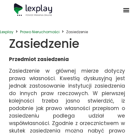
Postępowanie Egzekucyjne
Postępowanie Sądowe
Prawo Administracyjne
Prawo Działalności Gospodarczej
Prawo Nieruchomości
Prawo Nowoczesnych Technologii
Zwyczaje Biznesowe na Świecie
Lexplay
Prawo Nieruchomości
Zasiedzenie
Zasiedzenie
Przedmiot zasiedzenia
Zasiedzenie w głównej mierze dotyczy
prawa własności. Kwestią dyskusyjną jest
jednak zastosowanie instytucji zasiedzenia
do innych praw rzeczowych. W pierwszej
kolejności trzeba jasno stwierdzić, iż
podobnie jak prawo własności przepisom o
zasiedzeniu podlega udział we
współwłasności. Zgodnie z orzecznictwem w
skutek zasiedzenia można nabyć prawo