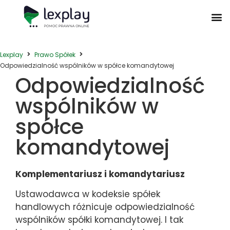
Postępowanie Egzekucyjne
Postępowanie Sądowe
Prawo Administracyjne
Prawo Działalności Gospodarczej
Prawo Nieruchomości
Prawo Nowoczesnych Technologii
Zwyczaje Biznesowe na Świecie
Lexplay
Prawo Spółek
Odpowiedzialność wspólników w spółce komandytowej
Odpowiedzialność
wspólników w
spółce
komandytowej
Komplementariusz i komandytariusz
Ustawodawca w kodeksie spółek
handlowych różnicuje odpowiedzialność
wspólników spółki komandytowej. I tak