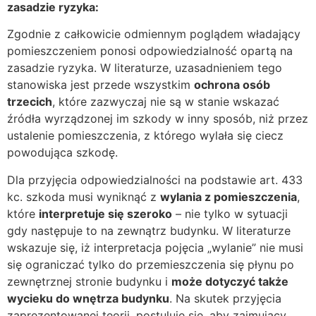
zasadzie ryzyka:
Zgodnie z całkowicie odmiennym poglądem władający
pomieszczeniem ponosi odpowiedzialność opartą na
zasadzie ryzyka. W literaturze, uzasadnieniem tego
stanowiska jest przede wszystkim
ochrona osób
trzecich
, które zazwyczaj nie są w stanie wskazać
źródła wyrządzonej im szkody w inny sposób, niż przez
ustalenie pomieszczenia, z którego wylała się ciecz
powodująca szkodę.
Dla przyjęcia odpowiedzialności na podstawie art. 433
kc. szkoda musi wyniknąć z
wylania z pomieszczenia
,
które
interpretuje się szeroko
– nie tylko w sytuacji
gdy następuje to na zewnątrz budynku. W literaturze
wskazuje się, iż interpretacja pojęcia „wylanie” nie musi
się ograniczać tylko do przemieszczenia się płynu po
zewnętrznej stronie budynku i
może dotyczyć także
wycieku do wnętrza budynku
. Na skutek przyjęcia
zaprezentowanej teorii, postuluje się, aby zajmujący