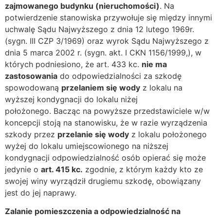
zajmowanego budynku (nieruchomości)
. Na
potwierdzenie stanowiska przywołuje się między innymi
uchwalę Sądu Najwyższego z dnia 12 lutego 1969r.
(sygn. III CZP 3/1969) oraz wyrok Sądu Najwyższego z
dnia 5 marca 2002 r. (sygn. akt. I CKN 1156/1999,), w
których podniesiono, że art. 433 kc.
nie ma
zastosowania
do odpowiedzialności za szkodę
spowodowaną
przelaniem się wody
z lokalu na
wyższej kondygnacji do lokalu niżej
położonego. Bacząc na powyższe przedstawiciele w/w
koncepcji stoją na stanowisku, że w razie wyrządzenia
szkody przez
przelanie się wody
z lokalu położonego
wyżej do lokalu umiejscowionego na niższej
kondygnacji odpowiedzialność osób opierać się może
jedynie o
art. 415 kc.
zgodnie, z którym każdy kto ze
swojej winy wyrządził drugiemu szkodę, obowiązany
jest do jej naprawy.
Zalanie pomieszczenia a odpowiedzialność na