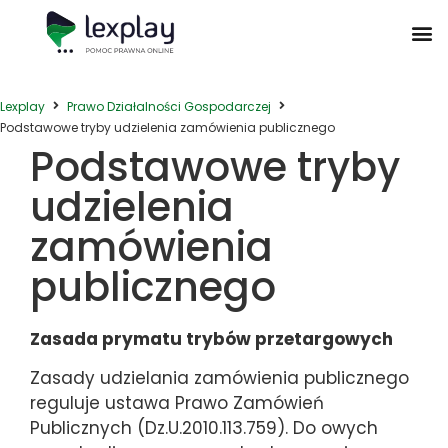
Postępowanie Egzekucyjne
Postępowanie Sądowe
Prawo Administracyjne
Prawo Działalności Gospodarczej
Prawo Nieruchomości
Prawo Nowoczesnych Technologii
Zwyczaje Biznesowe na Świecie
Lexplay
Prawo Działalności Gospodarczej
Podstawowe tryby udzielenia zamówienia publicznego
Podstawowe tryby
udzielenia
zamówienia
publicznego
Zasada prymatu trybów przetargowych
Zasady udzielania zamówienia publicznego
reguluje ustawa Prawo Zamówień
Publicznych (Dz.U.2010.113.759). Do owych