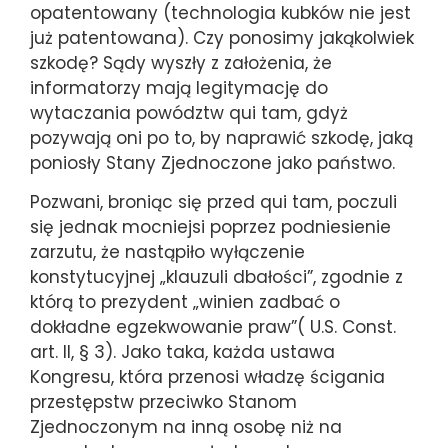
opatentowany (technologia kubków nie jest
już patentowana). Czy ponosimy jakąkolwiek
szkodę? Sądy wyszły z założenia, że
informatorzy mają legitymację do
wytaczania powództw qui tam, gdyż
pozywają oni po to, by naprawić szkodę, jaką
poniosły Stany Zjednoczone jako państwo.
Pozwani, broniąc się przed qui tam, poczuli
się jednak mocniejsi poprzez podniesienie
zarzutu, że nastąpiło wyłączenie
konstytucyjnej „klauzuli dbałości”, zgodnie z
którą to prezydent „winien zadbać o
dokładne egzekwowanie praw”( U.S. Const.
art. II, § 3). Jako taka, każda ustawa
Kongresu, która przenosi władzę ścigania
przestępstw przeciwko Stanom
Zjednoczonym na inną osobę niż na