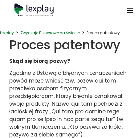
Postępowanie Egzekucyjne
Postępowanie Sądowe
Prawo Administracyjne
Prawo Działalności Gospodarczej
Prawo Nieruchomości
Prawo Nowoczesnych Technologii
Zwyczaje Biznesowe na Świecie
Lexplay
Zwyczaje Biznesowe na Świecie
Proces patentowy
Proces patentowy
Skąd się biorą pozwy?
Zgodnie z Ustawą o błędnych oznaczeniach
powód może wnieść tzw. pozew qui tam
przeciwko osobom fizycznym i
przedsiębiorcom, którzy błędnie oznakowali
swoje produkty. Nazwa qui tam pochodzi z
łacińskiej frazy „Qui tam pro domino rege
quam pro se ipso in hoc parte sequitur” (w
wolnym tłumaczeniu: „Kto pozywa za króla,
pozywa za siebie samego”).