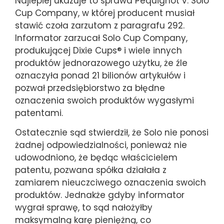
Najlepiej ukazuje to sprawa Pequignot v. Solo
Cup Company, w której producent musiał
stawić czoła zarzutom z paragrafu 292.
Informator zarzucał Solo Cup Company,
produkującej Dixie Cups® i wiele innych
produktów jednorazowego użytku, że źle
oznaczyła ponad 21 bilionów artykułów i
pozwał przedsiębiorstwo za błędne
oznaczenia swoich produktów wygasłymi
patentami.
Ostatecznie sąd stwierdził, że Solo nie ponosi
żadnej odpowiedzialności, ponieważ nie
udowodniono, że będąc właścicielem
patentu, pozwana spółka działała z
zamiarem nieuczciwego oznaczenia swoich
produktów. Jednakże gdyby informator
wygrał sprawę, to sąd nałożyłby
maksymalną karę pieniężną, co