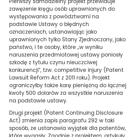
Pierwszy samodzielny projekt przewiduje
zawężenie kręgu osób uprawnionych do
występowania z powództwami na
podstawie Ustawy o błędnych
oznaczeniach, ustanawiając jako
uprawnionych tylko Stany Zjednoczony, jako
państwo, i te osoby, które „w wyniku
naruszenia przedmiotowej ustawy poniosły
szkodę z tytułu czynu nieuczciwej
konkurencji”, tzw. competitive injury (Patent
Lawsuit Reform Act z 2011 roku). Projekt
ograniczyłby także karę pieniężną do łącznej
kwoty 500 dolarów za wszystkie naruszenia
na podstawie ustawy.
Drugi projekt (Patent Continuing Disclosure
Act) zmienia zapis paragrafu 292 w taki
sposób, że ustanawia wyjątek dla patentów,
które wygasły. Zgodnie z projektem, artykuły