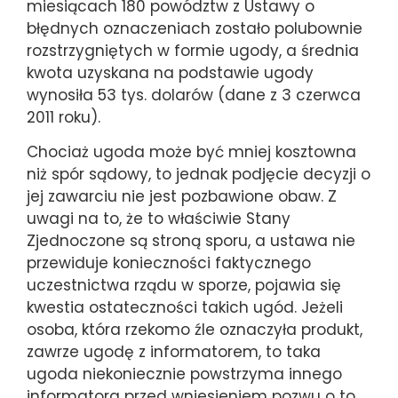
miesiącach 180 powództw z Ustawy o
błędnych oznaczeniach zostało polubownie
rozstrzygniętych w formie ugody, a średnia
kwota uzyskana na podstawie ugody
wynosiła 53 tys. dolarów (dane z 3 czerwca
2011 roku).
Chociaż ugoda może być mniej kosztowna
niż spór sądowy, to jednak podjęcie decyzji o
jej zawarciu nie jest pozbawione obaw. Z
uwagi na to, że to właściwie Stany
Zjednoczone są stroną sporu, a ustawa nie
przewiduje konieczności faktycznego
uczestnictwa rządu w sporze, pojawia się
kwestia ostateczności takich ugód. Jeżeli
osoba, która rzekomo źle oznaczyła produkt,
zawrze ugodę z informatorem, to taka
ugoda niekoniecznie powstrzyma innego
informatora przed wniesieniem pozwu o to