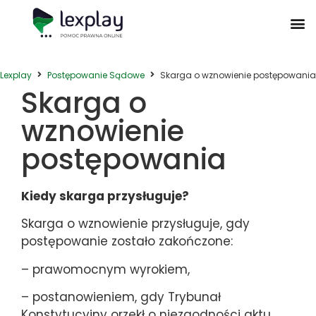
Postępowanie Egzekucyjne
Postępowanie Sądowe
Prawo Administracyjne
Prawo Działalności Gospodarczej
Prawo Nieruchomości
Prawo Nowoczesnych Technologii
Zwyczaje Biznesowe na Świecie
Lexplay
Postępowanie Sądowe
Skarga o wznowienie postępowania
Skarga o
wznowienie
postępowania
Kiedy skarga przysługuje?
Skarga o wznowienie przysługuje, gdy
postępowanie zostało zakończone:
– prawomocnym wyrokiem,
– postanowieniem, gdy Trybunał
Konstytucyjny orzekł o niezgodności aktu