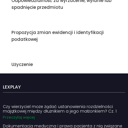
Odpowiedzialność za wyrzucenie, wylanie lub
spadnięcie przedmiotu
Propozycja zmian ewidencji i identyfikacji
podatkowej
Użyczenie
LEXPLAY
Czy wierzyciel może żądać ustanowienia rozdzielności
majątkowej między dłużnikiem a jego małżonkiem? Cz. 1
Przeczytaj więcej
Dokumentacja medyczna i prawa pacjenta z nią związane