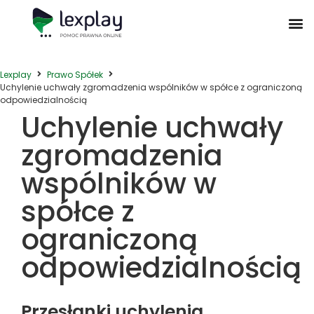
Postępowanie Egzekucyjne
Postępowanie Sądowe
Prawo Administracyjne
Prawo Działalności Gospodarczej
Prawo Nieruchomości
Prawo Nowoczesnych Technologii
Zwyczaje Biznesowe na Świecie
Lexplay
Prawo Spółek
Uchylenie uchwały zgromadzenia wspólników w spółce z ograniczoną
odpowiedzialnością
Uchylenie uchwały
zgromadzenia
wspólników w
spółce z
ograniczoną
odpowiedzialnością
Przesłanki uchylenia