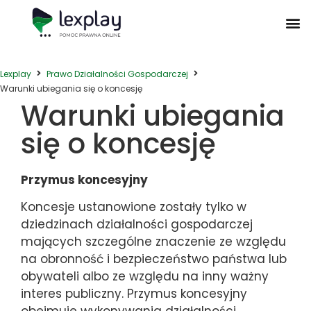
Postępowanie Egzekucyjne
Postępowanie Sądowe
Prawo Administracyjne
Prawo Działalności Gospodarczej
Prawo Nieruchomości
Prawo Nowoczesnych Technologii
Zwyczaje Biznesowe na Świecie
Lexplay
Prawo Działalności Gospodarczej
Warunki ubiegania się o koncesję
Warunki ubiegania
się o koncesję
Przymus koncesyjny
Koncesje ustanowione zostały tylko w
dziedzinach działalności gospodarczej
mających szczególne znaczenie ze względu
na obronność i bezpieczeństwo państwa lub
obywateli albo ze względu na inny ważny
interes publiczny. Przymus koncesyjny