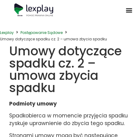
Postępowanie Egzekucyjne
Postępowanie Sądowe
Prawo Administracyjne
Prawo Działalności Gospodarczej
Prawo Nieruchomości
Prawo Nowoczesnych Technologii
Zwyczaje Biznesowe na Świecie
Lexplay
Postępowanie Sądowe
Umowy dotyczące spadku cz. 2 – umowa zbycia spadku
Umowy dotyczące
spadku cz. 2 –
umowa zbycia
spadku
Podmioty umowy
Spadkobierca w momencie przyjęcia spadku
zyskuje uprawnienie do zbycia tego spadku.
Stronami umowy mogą być następujące