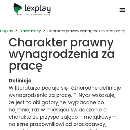
Postępowanie Egzekucyjne
Postępowanie Sądowe
Prawo Administracyjne
Prawo Działalności Gospodarczej
Prawo Nieruchomości
Prawo Nowoczesnych Technologii
Zwyczaje Biznesowe na Świecie
Lexplay
Prawo Pracy
Charakter prawny wynagrodzenia za pracę
Charakter prawny
wynagrodzenia za
pracę
Definicja
W literaturze podaje się różnorodne definicje
wynagrodzenia za pracę. T. Nycz wskazuje,
że jest to obligatoryjne, wypłacane co
najmniej raz w miesiącu świadczenie o
charakterze przysparzająco – majątkowym,
należne pracownikowi od pracodawcy,