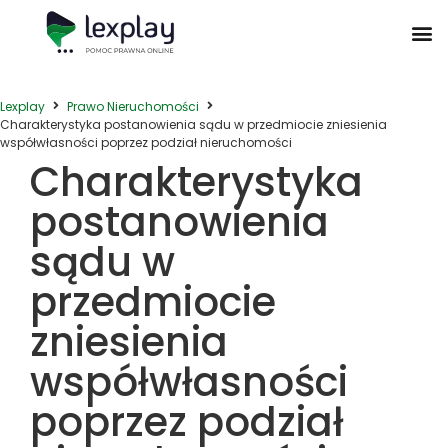
Postępowanie Egzekucyjne
Postępowanie Sądowe
Prawo Administracyjne
Prawo Działalności Gospodarczej
Prawo Nieruchomości
Prawo Nowoczesnych Technologii
Zwyczaje Biznesowe na Świecie
Lexplay
Prawo Nieruchomości
Charakterystyka postanowienia sądu w przedmiocie zniesienia
współwłasności poprzez podział nieruchomości
Charakterystyka
postanowienia
sądu w
przedmiocie
zniesienia
współwłasności
poprzez podział