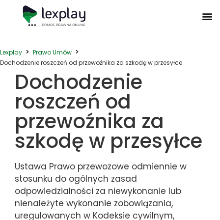
Postępowanie Egzekucyjne
Postępowanie Sądowe
Prawo Administracyjne
Prawo Działalności Gospodarczej
Prawo Nieruchomości
Prawo Nowoczesnych Technologii
Zwyczaje Biznesowe na Świecie
Lexplay
Prawo Umów
Dochodzenie roszczeń od przewoźnika za szkodę w przesyłce
Dochodzenie
roszczeń od
przewoźnika za
szkodę w przesyłce
Ustawa Prawo przewozowe odmiennie w
stosunku do ogólnych zasad
odpowiedzialności za niewykonanie lub
nienależyte wykonanie zobowiązania,
uregulowanych w Kodeksie cywilnym,