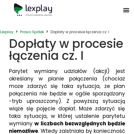
Postępowanie Egzekucyjne
Postępowanie Sądowe
Prawo Administracyjne
Prawo Działalności Gospodarczej
Prawo Nieruchomości
Prawo Nowoczesnych Technologii
Zwyczaje Biznesowe na Świecie
Lexplay
Prawo Spółek
Dopłaty w procesie łączenia cz. I
Dopłaty w procesie
łączenia cz. I
Parytet wymiany udziałów (akcji) jest
określany w planie połączenia (chociaż
może zdarzyć się taka sytuacja, że plan
połączenia nie będzie w ogóle sporządzany
-tryb uproszczony). Z powyższą sytuacją
wiąże się pojęcie dopłat. Może zdarzyć się
taka sytuacja, w której ustalenie parytetu
wymiany
w liczbach bezwzględnych będzie
niemożliwe
. Wtedy zaistniała by konieczność