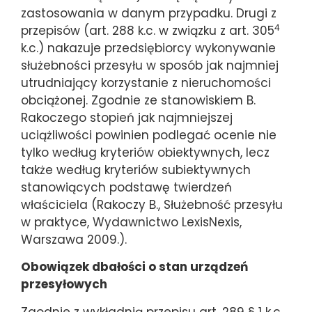
zastosowania w danym przypadku. Drugi z
4
przepisów (art. 288 k.c. w związku z art. 305
k.c.) nakazuje przedsiębiorcy wykonywanie
służebności przesyłu w sposób jak najmniej
utrudniający korzystanie z nieruchomości
obciążonej. Zgodnie ze stanowiskiem B.
Rakoczego stopień jak najmniejszej
uciążliwości powinien podlegać ocenie nie
tylko według kryteriów obiektywnych, lecz
także według kryteriów subiektywnych
stanowiących podstawę twierdzeń
właściciela (Rakoczy B., Służebność przesyłu
w praktyce, Wydawnictwo LexisNexis,
Warszawa 2009.).
Obowiązek dbałości o stan urządzeń
przesyłowych
Zgodnie z wykładnią przepisu art. 289 § 1 k.c.