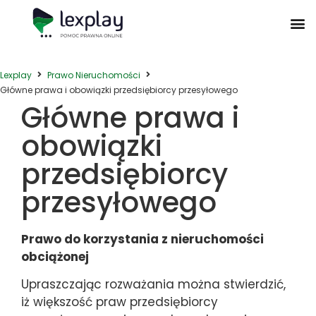
Postępowanie Egzekucyjne
Postępowanie Sądowe
Prawo Administracyjne
Prawo Działalności Gospodarczej
Prawo Nieruchomości
Prawo Nowoczesnych Technologii
Zwyczaje Biznesowe na Świecie
Lexplay
Prawo Nieruchomości
Główne prawa i obowiązki przedsiębiorcy przesyłowego
Główne prawa i
obowiązki
przedsiębiorcy
przesyłowego
Prawo do korzystania z nieruchomości
obciążonej
Upraszczając rozważania można stwierdzić,
iż większość praw przedsiębiorcy