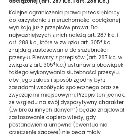
obciążonej (art. 287 k.c. i art. 288 k.c.)
Kolejne ograniczenia prawa przedsiębiorcy
do korzystania z nieruchomości obciążonej
wynikają już z przepisów prawa. Do
najważniejszych z nich należą art. 287 k.c. i
4
art. 288 k.c., które w związku art. 305
k.c.
znajdują zastosowanie do służebności
przesyłu. Pierwszy z przepisów (art. 287 k.c. w
4
związku z art. 305
k.c.) ustanawia obowiązek
takiego wykonywania służebności przesyłu,
aby jego zakres i sposób zgodny był z
zasadami współżycia społecznego oraz ze
zwyczajami miejscowymi. Przepis ten jednak,
ze względu na swój dyspozytywny charakter
(„w braku innych danych”) będzie znajdował
zastosowanie dopiero wtedy, gdy
postanowienia umowne (ewentualnie
orzeczenie sądowe) nie będą miały