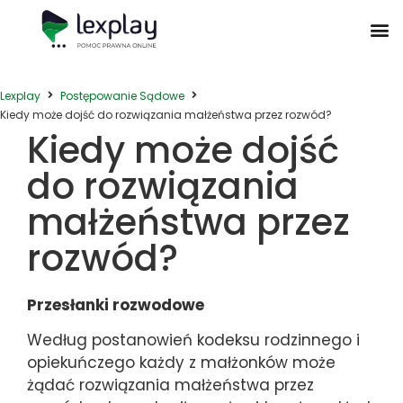
Postępowanie Egzekucyjne
Postępowanie Sądowe
Prawo Administracyjne
Prawo Działalności Gospodarczej
Prawo Nieruchomości
Prawo Nowoczesnych Technologii
Zwyczaje Biznesowe na Świecie
Lexplay
Postępowanie Sądowe
Kiedy może dojść do rozwiązania małżeństwa przez rozwód?
Kiedy może dojść
do rozwiązania
małżeństwa przez
rozwód?
Przesłanki rozwodowe
Według postanowień kodeksu rodzinnego i
opiekuńczego każdy z małżonków może
żądać rozwiązania małżeństwa przez