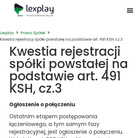
Postępowanie Egzekucyjne
Postępowanie Sądowe
Prawo Administracyjne
Prawo Działalności Gospodarczej
Prawo Nieruchomości
Prawo Nowoczesnych Technologii
Zwyczaje Biznesowe na Świecie
Lexplay
Prawo Spółek
Kwestia rejestracji spółki powstałej na podstawie art. 491 KSH, cz.3
Kwestia rejestracji
spółki powstałej na
podstawie art. 491
KSH, cz.3
Ogłoszenie o połączeniu
Ostatnim etapem postępowania
łączeniowego, a tym samym fazy
rejestracyjnej, jest ogłoszenie o połączeniu.