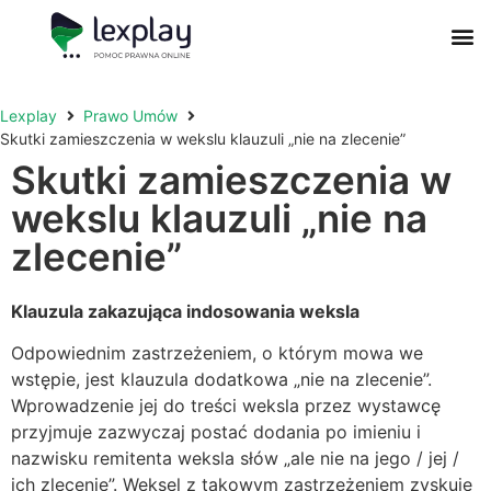
Postępowanie Egzekucyjne
Postępowanie Sądowe
Prawo Administracyjne
Prawo Działalności Gospodarczej
Prawo Nieruchomości
Prawo Nowoczesnych Technologii
Zwyczaje Biznesowe na Świecie
Lexplay
Prawo Umów
Skutki zamieszczenia w wekslu klauzuli „nie na zlecenie”
Skutki zamieszczenia w
wekslu klauzuli „nie na
zlecenie”
Klauzula zakazująca indosowania weksla
Odpowiednim zastrzeżeniem, o którym mowa we
wstępie, jest klauzula dodatkowa „nie na zlecenie”.
Wprowadzenie jej do treści weksla przez wystawcę
przyjmuje zazwyczaj postać dodania po imieniu i
nazwisku remitenta weksla słów „ale nie na jego / jej /
ich zlecenie”. Weksel z takowym zastrzeżeniem zyskuje