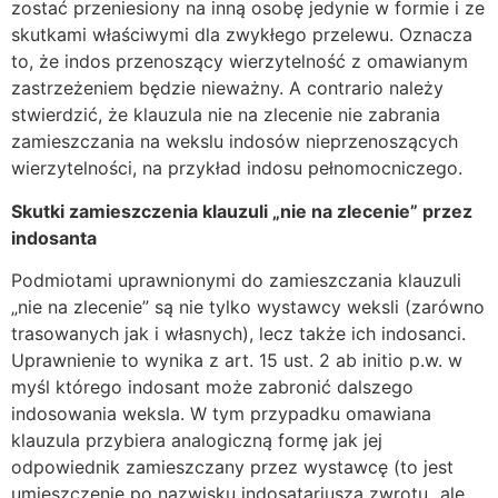
zostać przeniesiony na inną osobę jedynie w formie i ze
skutkami właściwymi dla zwykłego przelewu. Oznacza
to, że indos przenoszący wierzytelność z omawianym
zastrzeżeniem będzie nieważny. A contrario należy
stwierdzić, że klauzula nie na zlecenie nie zabrania
zamieszczania na wekslu indosów nieprzenoszących
wierzytelności, na przykład indosu pełnomocniczego.
Skutki zamieszczenia klauzuli „nie na zlecenie” przez
indosanta
Podmiotami uprawnionymi do zamieszczania klauzuli
„nie na zlecenie” są nie tylko wystawcy weksli (zarówno
trasowanych jak i własnych), lecz także ich indosanci.
Uprawnienie to wynika z art. 15 ust. 2 ab initio p.w. w
myśl którego indosant może zabronić dalszego
indosowania weksla. W tym przypadku omawiana
klauzula przybiera analogiczną formę jak jej
odpowiednik zamieszczany przez wystawcę (to jest
umieszczenie po nazwisku indosatariusza zwrotu „ale