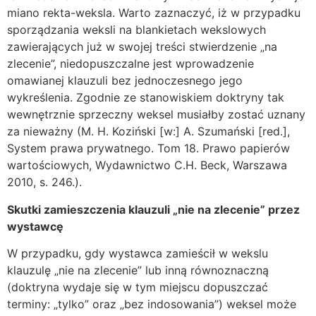
miano rekta-weksla. Warto zaznaczyć, iż w przypadku
sporządzania weksli na blankietach wekslowych
zawierających już w swojej treści stwierdzenie „na
zlecenie”, niedopuszczalne jest wprowadzenie
omawianej klauzuli bez jednoczesnego jego
wykreślenia. Zgodnie ze stanowiskiem doktryny tak
wewnętrznie sprzeczny weksel musiałby zostać uznany
za nieważny (M. H. Koziński [w:] A. Szumański [red.],
System prawa prywatnego. Tom 18. Prawo papierów
wartościowych, Wydawnictwo C.H. Beck, Warszawa
2010, s. 246.).
Skutki zamieszczenia klauzuli „nie na zlecenie” przez
wystawcę
W przypadku, gdy wystawca zamieścił w wekslu
klauzulę „nie na zlecenie” lub inną równoznaczną
(doktryna wydaje się w tym miejscu dopuszczać
terminy: „tylko” oraz „bez indosowania”) weksel może