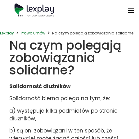
Postępowanie Egzekucyjne
Postępowanie Sądowe
Prawo Administracyjne
Prawo Działalności Gospodarczej
Prawo Nieruchomości
Prawo Nowoczesnych Technologii
Zwyczaje Biznesowe na Świecie
Lexplay
Prawo Umów
Na czym polegają zobowiązania solidarne?
Na czym polegają
zobowiązania
solidarne?
Solidarność dłużników
Solidarność bierna polega na tym, że:
a) występuje kilka podmiotów po stronie
dłużników,
b) są oni zobowiązani w ten sposób, że
wierzyciel może żądać całości lub części