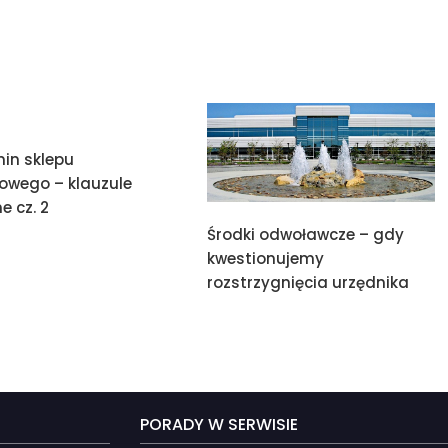
in sklepu
towego – klauzule
e cz. 2
Środki odwoławcze – gdy
kwestionujemy
rozstrzygnięcia urzędnika
PORADY W SERWISIE