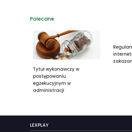
Polecane
Regulam
interne
zakazan
Tytuł wykonawczy w
postępowaniu
egzekucyjnym w
administracji
LEXPLAY