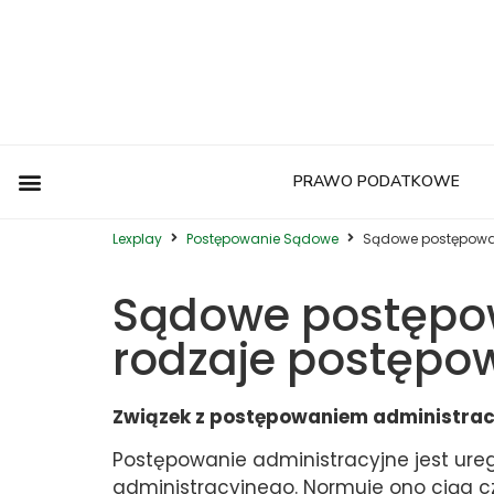
PRAWO PODATKOWE
Postępowanie Egzekucyjne
Postępowanie Sądowe
Prawo Administracyjne
Prawo Autorskie
Prawo Budowlane
Prawo Działalności Gospodarczej
Prawo Europejskie
Prawo Nieruchomości
Prawo Nowoczesnych Technologii
Prawo Podatkowe
Prawo Upadłościowe
Zwyczaje Biznesowe na Świecie
Lexplay
Postępowanie Sądowe
Sądowe postępowan
Sądowe postępow
rodzaje postępo
Związek z postępowaniem administra
Postępowanie administracyjne jest ur
administracyjnego. Normuje ono ciąg 