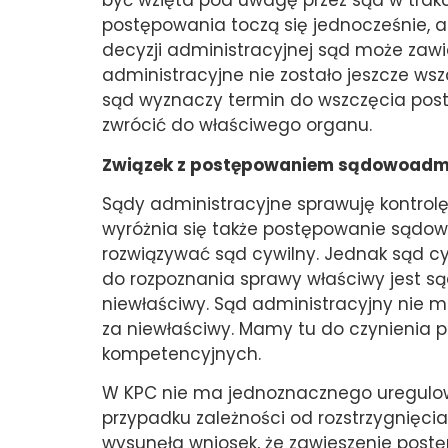
być wzięta pod uwagę przez sąd w trakc
postępowania toczą się jednocześnie, a 
decyzji administracyjnej sąd może zaw
administracyjne nie zostało jeszcze wsz
sąd wyznaczy termin do wszczęcia pos
zwrócić do właściwego organu.
Związek z postępowaniem sądowoadm
Sądy administracyjne sprawuję kontrolę 
wyróżnia się także postępowanie sądow
rozwiązywać sąd cywilny. Jednak sąd c
do rozpoznania sprawy właściwy jest sąd
niewłaściwy. Sąd administracyjny nie mo
za niewłaściwy. Mamy tu do czynienia p
kompetencyjnych.
W KPC nie ma jednoznacznego uregulo
przypadku zależności od rozstrzygnięci
wysunęła wniosek, że zawieszenie post