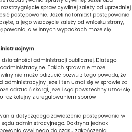
ie rozpatrywania sprawy cywilnej. Jeżeli oba
rozstrzygnięcie spraw cywilnej zależy od uprzedniej
iesić postępowanie. Jeżeli natomiast postępowanie
częte, a jego wszczęcie zależy od wniosku strony,
tępowania, a w innych wypadkach może się
inistracjnym
działalności administracji publicznej. Dlatego
oadministracyjne. Takich spraw nie może
ywilny nie może odrzucić pozwu z tego powodu, że
 administracyjny jeżeli ten uznał się w sprawie za
że odrzucić skargi, jeżeli sąd powszechny uznał się
o raz kolejny z uregulowaniem sporów
wania dotyczącego zawieszenia postępowania w
a sądu administracyjnego. Doktryna jednak
ępowania cywilnego do czasu zakończenia