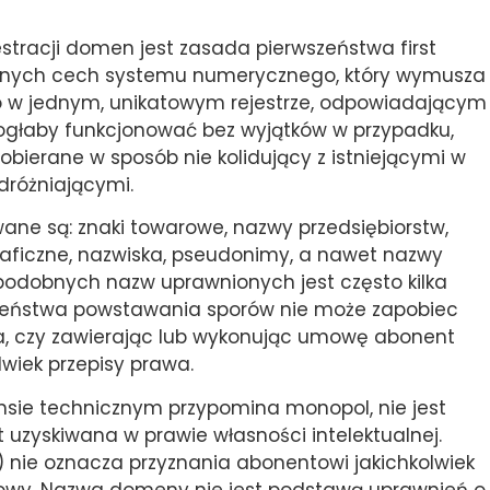
racji domen jest zasada pierwszeństwa first
icznych cech systemu numerycznego, który wymusza
 w jednym, unikatowym rejestrze, odpowiadającym
głaby funkcjonować bez wyjątków w przypadku,
ierane w sposób nie kolidujący z istniejącymi w
różniającymi.
ane są: znaki towarowe, nazwy przedsiębiorstw,
raficzne, nazwiska, pseudonimy, a nawet nazwy
podobnych nazw uprawnionych jest często kilka
czeństwa powstawania sporów nie może zapobiec
da, czy zawierając lub wykonując umowę abonent
lwiek przepisy prawa.
sie technicznym przypomina monopol, nie jest
 uzyskiwana w prawie własności intelektualnej.
 nie oznacza przyznania abonentowi jakichkolwiek
owy. Nazwa domeny nie jest podstawą uprawnień o