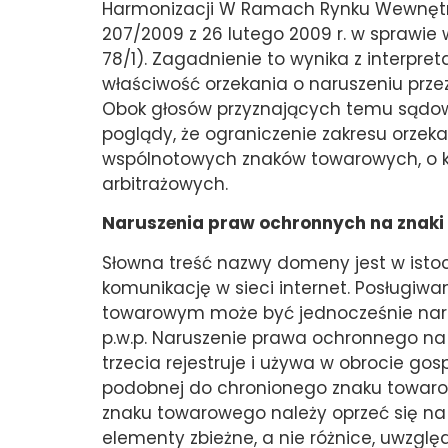
Harmonizacji W Ramach Rynku Wewnętrz
207/2009 z 26 lutego 2009 r. w sprawie
78/1). Zagadnienie to wynika z interpre
właściwość orzekania o naruszeniu prz
Obok głosów przyznających temu sądowi
poglądy, że ograniczenie zakresu orzeka
wspólnotowych znaków towarowych, o k
arbitrażowych.
Naruszenia praw ochronnych na znak
Słowna treść nazwy domeny jest w isto
komunikację w sieci internet. Posługi
towarowym może być jednocześnie narus
p.w.p. Naruszenie prawa ochronnego n
trzecia rejestruje i używa w obrocie 
podobnej do chronionego znaku towar
znaku towarowego należy oprzeć się na
elementy zbieżne, a nie różnice, uwzg