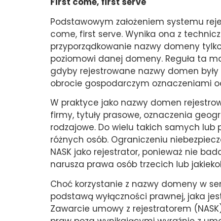
First come, first serve
Podstawowym założeniem systemu rejest
come, first serve. Wynika ona z techn
przyporządkowanie nazwy domeny tylko
poziomowi danej domeny. Reguła ta mo
gdyby rejestrowane nazwy domen były ob
obrocie gospodarczym oznaczeniami od
W praktyce jako nazwy domen rejestrow
firmy, tytuły prasowe, oznaczenia geog
rodzajowe. Do wielu takich samych lub 
różnych osób. Ograniczeniu niebezpie
NASK jako rejestrator, ponieważ nie ba
narusza prawa osób trzecich lub jakieko
Choć korzystanie z nazwy domeny w sen
podstawą wyłączności prawnej, jaka jest
Zawarcie umowy z rejestratorem (NASK)
praw poza wynikającymi wyraźnie z um