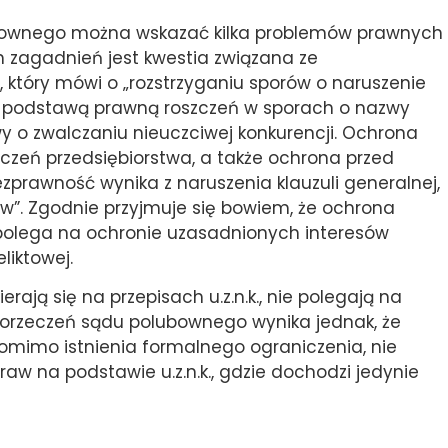
bownego można wskazać kilka problemów prawnych
 zagadnień jest kwestia związana ze
, który mówi o „rozstrzyganiu sporów o naruszenie
 że podstawą prawną roszczeń w sporach o nazwy
 o zwalczaniu nieuczciwej konkurencji. Ochrona
czeń przedsiębiorstwa, a także ochrona przed
prawność wynika z naruszenia klauzuli generalnej,
aw”. Zgodnie przyjmuje się bowiem, że ochrona
 polega na ochronie uzasadnionych interesów
liktowej.
erają się na przepisach u.z.n.k., nie polegają na
y orzeczeń sądu polubownego wynika jednak, że
pomimo istnienia formalnego ograniczenia, nie
aw na podstawie u.z.n.k., gdzie dochodzi jedynie