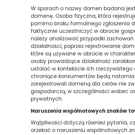
W sporach o nazwy domen badana jest r
domenę. Osoba fizyczna, która rejestru
pomimo braku formalnego zgłoszenia do
faktycznie uczestniczyć w obrocie gosp
należy analizować przypadki zachowań o
działalności, poprzez rejestrowanie do
które są używane w obrocie w charakter
osoby prowadzące działalność zarobkow
ustalać w kontekście ich rzeczywistego
chroniące konsumentów będą natomiast
zarejestrowali domeną dla celów nie zw
gospodarczą, w szczególności wobec osó
prywatnych.
Naruszenia wspólnotowych znaków t
Wątpliwości dotyczą również pytania, 
orzekać o naruszeniu wspólnotowych z