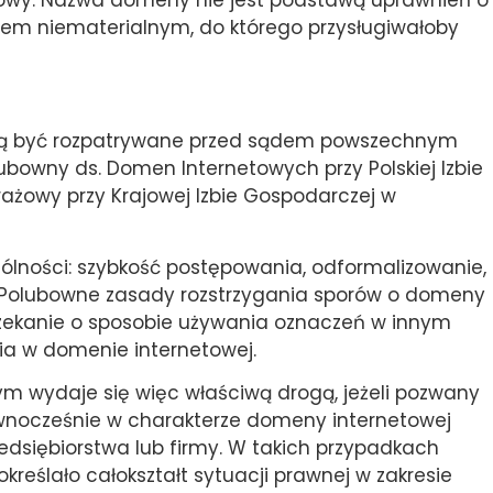
em niematerialnym, do którego przysługiwałoby
gą być rozpatrywane przed sądem powszechnym
ubowny ds. Domen Internetowych przy Polskiej Izbie
trażowy przy Krajowej Izbie Gospodarczej w
ólności: szybkość postępowania, odformalizowanie,
y. Polubowne zasady rozstrzygania sporów o domeny
rzekanie o sposobie używania oznaczeń w innym
ia w domenie internetowej.
 wydaje się więc właściwą drogą, jeżeli pozwany
wnocześnie w charakterze domeny internetowej
dsiębiorstwa lub firmy. W takich przypadkach
reślało całokształt sytuacji prawnej w zakresie