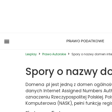
PRAWO PODATKOWE
Postępowanie Egzekucyjne
Postępowanie Sądowe
Prawo Administracyjne
Prawo Autorskie
Prawo Budowlane
Prawo Działalności Gospodarczej
Prawo Europejskie
Prawo Nieruchomości
Prawo Nowoczesnych Technologii
Prawo Podatkowe
Prawo Upadłościowe
Zwyczaje Biznesowe na Świecie
Lexplay
Prawo Autorskie
Spory o nazwy domen int
Spory o nazwy d
Domena .pl jest jedną z domen ogóln
danych Internet Assigned Numbers Aut
oznaczeniu Rzeczypospolitej Polskiej. Po
Komputerowa (NASK), pełni funkcję regist