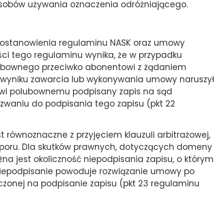
osobów używania oznaczenia odróżniającego.
postanowienia regulaminu NASK oraz umowy
eści tego regulaminu wynika, że w przypadku
lubownego przeciwko abonentowi z żądaniem
w wyniku zawarcia lub wykonywania umowy naruszył
owi polubownemu podpisany zapis na sąd
waniu do podpisania tego zapisu (pkt 22
 równoznaczne z przyjęciem klauzuli arbitrażowej,
sporu. Dla skutków prawnych, dotyczących domeny
na jest okoliczność niepodpisania zapisu, o którym
iepodpisanie powoduje rozwiązanie umowy po
czonej na podpisanie zapisu (pkt 23 regulaminu