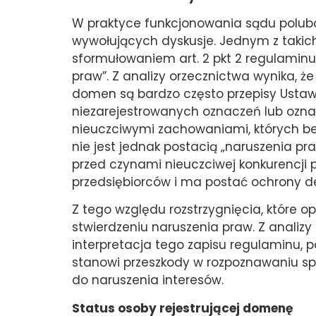
W praktyce funkcjonowania sądu polu
wywołujących dyskusje. Jednym z takich
sformułowaniem art. 2 pkt 2 regulaminu
praw”. Z analizy orzecznictwa wynika,
domen są bardzo często przepisy Ustawy
niezarejestrowanych oznaczeń lub ozna
nieuczciwymi zachowaniami, których bez
nie jest jednak postacią „naruszenia pr
przed czynami nieuczciwej konkurencji
przedsiębiorców i ma postać ochrony de
Z tego względu rozstrzygnięcia, które opi
stwierdzeniu naruszenia praw. Z analiz
interpretacja tego zapisu regulaminu, 
stanowi przeszkody w rozpoznawaniu spr
do naruszenia interesów.
Status osoby rejestrującej domenę