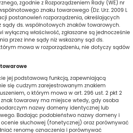
nego, zgodnie z Rozporządzeniem Rady (WE) nr
 wspólnotowego znaku towarowego (Dz. Urz. 2009 L
tacji postanowień rozporządzenia, określających
ez sądy ds. wspólnotowych znaków towarowych.
 wyłączną właściwość, zgłaszane są jednocześnie
nia przez inne sądy niż wskazany sąd ds.
tórym mowa w rozporządzeniu, nie dotyczy sądów
i towarowe
cie jej podstawową funkcją, zapewniającą
wanie się cudzym zarejestrowanym znakiem
zeniem, o którym mowa w art. 296 ust. 2 pkt 2
a znak towarowy ma miejsce wtedy, gdy osoba
gospodarczym nazwy domeny identycznej lub
owego. Badając podobieństwo nazwy domeny i
 ocenie słuchowej (fonetycznej) oraz porównywać
lędniać renomę oznaczenia i porównywać