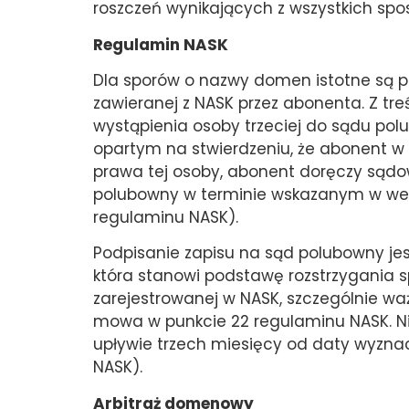
roszczeń wynikających z wszystkich sp
Regulamin NASK
Dla sporów o nazwy domen istotne są 
zawieranej z NASK przez abonenta. Z tr
wystąpienia osoby trzeciej do sądu po
opartym na stwierdzeniu, że abonent 
prawa tej osoby, abonent doręczy sąd
polubowny w terminie wskazanym w wez
regulaminu NASK).
Podpisanie zapisu na sąd polubowny jest
która stanowi podstawę rozstrzygania 
zarejestrowanej w NASK, szczególnie waż
mowa w punkcie 22 regulaminu NASK. N
upływie trzech miesięcy od daty wyzna
NASK).
Arbitraż domenowy