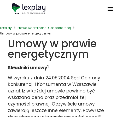
Postępowanie Egzekucyjne
Postępowanie Sądowe
Prawo Administracyjne
Prawo Działalności Gospodarczej
Prawo Nieruchomości
Prawo Nowoczesnych Technologii
Zwyczaje Biznesowe na Świecie
Lexplay
Prawo Działalności Gospodarczej
Umowy w prawie energetycznym
Umowy w prawie
energetycznym
1
Składniki umowy
W wyroku z dnia 24.05.2004 Sąd Ochrony
Konkurencji i Konsumenta w Warszawie
uznał, iż w każdej umowie powinno być
wskazana cena oraz przedmiot tej
czynności prawnej. Oczywiście umowy
zawierają jeszcze inne elementy. Powyższe