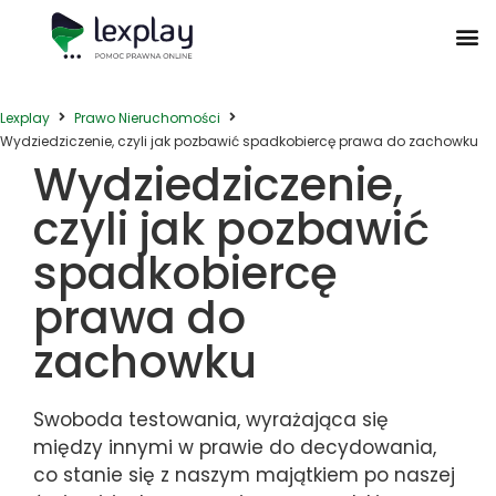
Postępowanie Egzekucyjne
Postępowanie Sądowe
Prawo Administracyjne
Prawo Działalności Gospodarczej
Prawo Nieruchomości
Prawo Nowoczesnych Technologii
Zwyczaje Biznesowe na Świecie
Lexplay
Prawo Nieruchomości
Wydziedziczenie, czyli jak pozbawić spadkobiercę prawa do zachowku
Wydziedziczenie,
czyli jak pozbawić
spadkobiercę
prawa do
zachowku
Swoboda testowania, wyrażająca się
między innymi w prawie do decydowania,
co stanie się z naszym majątkiem po naszej