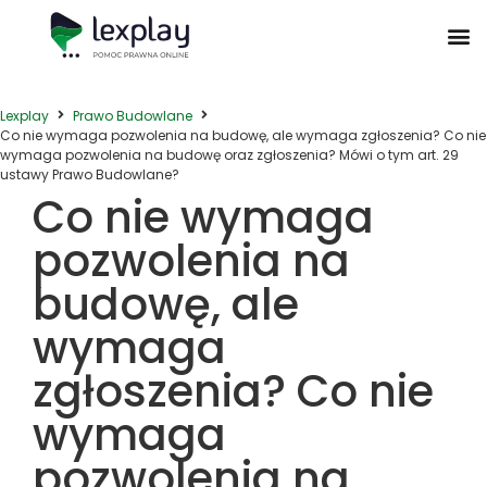
Postępowanie Egzekucyjne
Postępowanie Sądowe
Prawo Administracyjne
Prawo Działalności Gospodarczej
Prawo Nieruchomości
Prawo Nowoczesnych Technologii
Zwyczaje Biznesowe na Świecie
Lexplay
Prawo Budowlane
Co nie wymaga pozwolenia na budowę, ale wymaga zgłoszenia? Co nie
wymaga pozwolenia na budowę oraz zgłoszenia? Mówi o tym art. 29
ustawy Prawo Budowlane?
Co nie wymaga
pozwolenia na
budowę, ale
wymaga
zgłoszenia? Co nie
wymaga
pozwolenia na