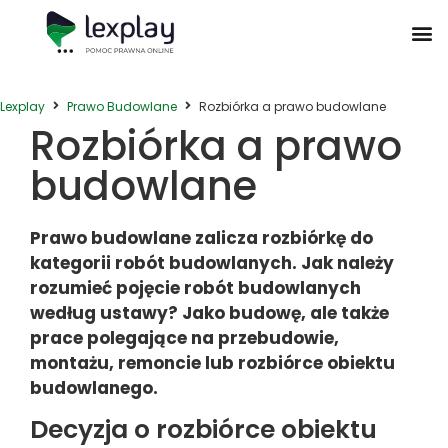
Postępowanie Egzekucyjne
Postępowanie Sądowe
Prawo Administracyjne
Prawo Działalności Gospodarczej
Prawo Nieruchomości
Prawo Nowoczesnych Technologii
Zwyczaje Biznesowe na Świecie
Lexplay
Prawo Budowlane
Rozbiórka a prawo budowlane
Rozbiórka a prawo
budowlane
Prawo budowlane zalicza rozbiórkę do
kategorii robót budowlanych. Jak należy
rozumieć pojęcie robót budowlanych
według ustawy? Jako budowę, ale także
prace polegające na przebudowie,
montażu, remoncie lub rozbiórce obiektu
budowlanego.
Decyzja o rozbiórce obiektu