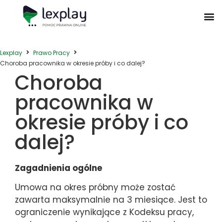
Postępowanie Egzekucyjne
Postępowanie Sądowe
Prawo Administracyjne
Prawo Działalności Gospodarczej
Prawo Nieruchomości
Prawo Nowoczesnych Technologii
Zwyczaje Biznesowe na Świecie
Lexplay
Prawo Pracy
Choroba pracownika w okresie próby i co dalej?
Choroba
pracownika w
okresie próby i co
dalej?
Zagadnienia ogólne
Umowa na okres próbny może zostać
zawarta maksymalnie na 3 miesiące. Jest to
ograniczenie wynikające z Kodeksu pracy,