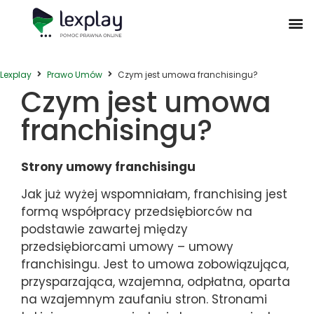
Postępowanie Egzekucyjne
Postępowanie Sądowe
Prawo Administracyjne
Prawo Działalności Gospodarczej
Prawo Nieruchomości
Prawo Nowoczesnych Technologii
Zwyczaje Biznesowe na Świecie
Lexplay
Prawo Umów
Czym jest umowa franchisingu?
Czym jest umowa
franchisingu?
Strony umowy franchisingu
Jak już wyżej wspomniałam, franchising jest
formą współpracy przedsiębiorców na
podstawie zawartej między
przedsiębiorcami umowy – umowy
franchisingu. Jest to umowa zobowiązująca,
przysparzająca, wzajemna, odpłatna, oparta
na wzajemnym zaufaniu stron. Stronami