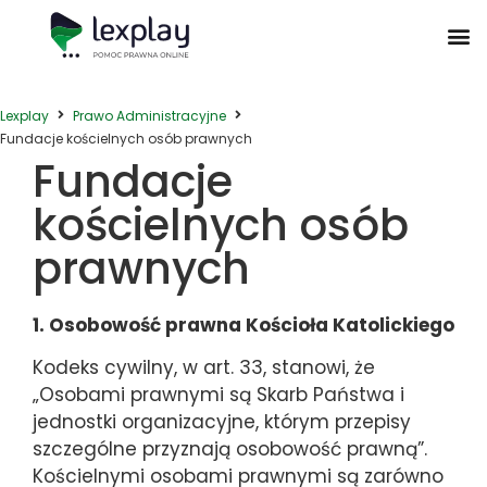
Postępowanie Egzekucyjne
Postępowanie Sądowe
Prawo Administracyjne
Prawo Działalności Gospodarczej
Prawo Nieruchomości
Prawo Nowoczesnych Technologii
Zwyczaje Biznesowe na Świecie
Lexplay
Prawo Administracyjne
Fundacje kościelnych osób prawnych
Fundacje
kościelnych osób
prawnych
1. Osobowość prawna Kościoła Katolickiego
Kodeks cywilny, w art. 33, stanowi, że
„Osobami prawnymi są Skarb Państwa i
jednostki organizacyjne, którym przepisy
szczególne przyznają osobowość prawną”.
Kościelnymi osobami prawnymi są zarówno