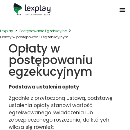
Postępowanie Egzekucyjne
Postępowanie Sądowe
Prawo Administracyjne
Prawo Działalności Gospodarczej
Prawo Nieruchomości
Prawo Nowoczesnych Technologii
Zwyczaje Biznesowe na Świecie
Lexplay
Postępowanie Egzekucyjne
Opłaty w postępowaniu egzekucyjnym
Opłaty w
postępowaniu
egzekucyjnym
Podstawa ustalenia opłaty
Zgodnie z przytoczoną Ustawą, podstawę
ustalenia opłaty stanowi wartość
egzekwowanego świadczenia lub
zabezpieczonego roszczenia, do których
wlicza się również: