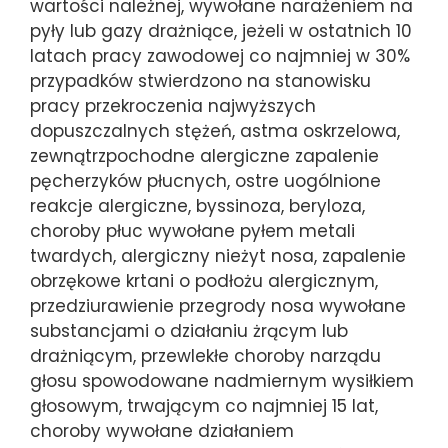
wartości należnej, wywołane narażeniem na
pyły lub gazy drażniące, jeżeli w ostatnich 10
latach pracy zawodowej co najmniej w 30%
przypadków stwierdzono na stanowisku
pracy przekroczenia najwyższych
dopuszczalnych stężeń, astma oskrzelowa,
zewnątrzpochodne alergiczne zapalenie
pęcherzyków płucnych, ostre uogólnione
reakcje alergiczne, byssinoza, beryloza,
choroby płuc wywołane pyłem metali
twardych, alergiczny nieżyt nosa, zapalenie
obrzękowe krtani o podłożu alergicznym,
przedziurawienie przegrody nosa wywołane
substancjami o działaniu żrącym lub
drażniącym, przewlekłe choroby narządu
głosu spowodowane nadmiernym wysiłkiem
głosowym, trwającym co najmniej 15 lat,
choroby wywołane działaniem