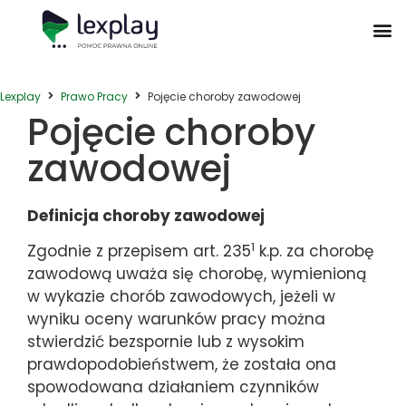
Postępowanie Egzekucyjne
Postępowanie Sądowe
Prawo Administracyjne
Prawo Działalności Gospodarczej
Prawo Nieruchomości
Prawo Nowoczesnych Technologii
Zwyczaje Biznesowe na Świecie
Lexplay
Prawo Pracy
Pojęcie choroby zawodowej
Pojęcie choroby
zawodowej
Definicja choroby zawodowej
1
Zgodnie z przepisem art. 235
k.p. za chorobę
zawodową uważa się chorobę, wymienioną
w wykazie chorób zawodowych, jeżeli w
wyniku oceny warunków pracy można
stwierdzić bezspornie lub z wysokim
prawdopodobieństwem, że została ona
spowodowana działaniem czynników