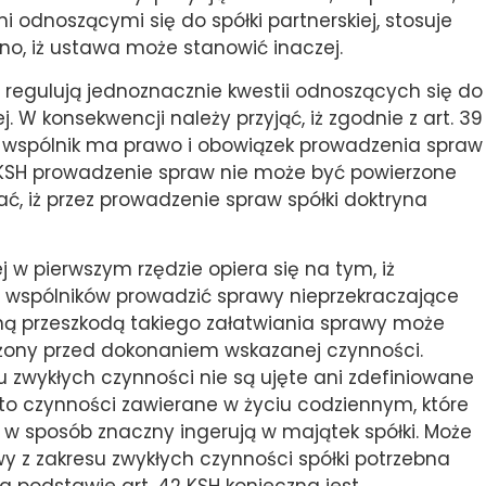
i odnoszącymi się do spółki partnerskiej, stosuje
ano, iż ustawa może stanowić inaczej.
 regulują jednoznacznie kwestii odnoszących się do
 W konsekwencji należy przyjąć, iż zgodnie z art. 39
ner-wspólnik ma prawo i obowiązek prowadzenia spraw
38 KSH prowadzenie spraw nie może być powierzone
ć, iż przez prowadzenie spraw spółki doktryna
 w pierwszym rzędzie opiera się na tym, iż
 wspólników prowadzić sprawy nieprzekraczające
yną przeszkodą takiego załatwiania sprawy może
ożony przed dokonaniem wskazanej czynności.
su zwykłych czynności nie są ujęte ani zdefiniowane
ą to czynności zawierane w życiu codziennym, które
e w sposób znaczny ingerują w majątek spółki. Może
wy z zakresu zwykłych czynności spółki potrzebna