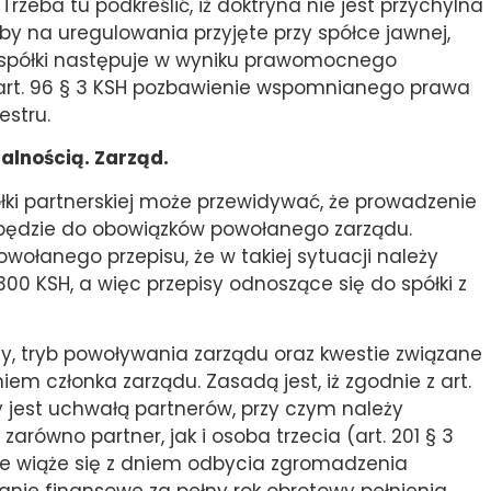
zeba tu podkreślić, iż doktryna nie jest przychylna
by na uregulowania przyjęte przy spółce jawnej,
 spółki następuje w wyniku prawomocnego
 art. 96 § 3 KSH pozbawienie wspomnianego prawa
estru.
alnością. Zarząd.
półki partnerskiej może przewidywać, że prowadzenie
ć będzie do obowiązków powołanego zarządu.
ołanego przepisu, że w takiej sytuacji należy
-300 KSH, a więc przepisy odnoszące się do spółki z
dy, tryb powoływania zarządu oraz kwestie związane
 członka zarządu. Zasadą jest, iż zgodnie z art.
 jest uchwałą partnerów, przy czym należy
arówno partner, jak i osoba trzecia (art. 201 § 3
le wiąże się z dniem odbycia zgromadzenia