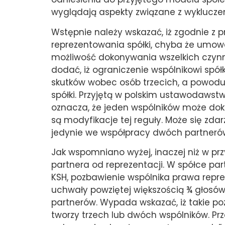
wyglądają aspekty związane z wykluczen
Wstępnie należy wskazać, iż zgodnie z 
reprezentowania spółki, chyba że umowa
możliwość dokonywania wszelkich czynn
dodać, iż ograniczenie wspólnikowi spółk
skutków wobec osób trzecich, a powodu
spółki. Przyjętą w polskim ustawodawst
oznacza, że jeden wspólników może do
są modyfikacje tej reguły. Może się zda
jedynie we współpracy dwóch partnerów
Jak wspomniano wyżej, inaczej niż w pr
partnera od reprezentacji. W spółce par
KSH, pozbawienie wspólnika prawa repr
uchwały powziętej większością ¾ głosów
partnerów. Wypada wskazać, iż takie poz
tworzy trzech lub dwóch wspólników. Pr