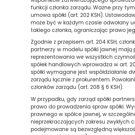
wspólników zatwierdzającego sprawozda
funkcji członka zarządu. Ważne przy tym
umowa spółki (art. 202 KSH). Ustawodaw
może być w każdym czasie odwołany uc
takiego członka, ograniczając prawo je
Zgodnie z przepisem art. 204 KSH, członk
partnerzy w modelu spółki jawnej mają p
reprezentowania we wszystkich czynnoś
spółek handlowych wprowadza w art. 20
spółki wymagane jest współdziałanie d
zarządu łącznie z prokurentem. Powoła
członków zarządu (art. 208 § 6 KSH).
W przypadku, gdy zarząd spółki partner
prawo do prowadzenia spraw spółki. Wy
prawnego w spółce jawnej, w szczególnoś
nieprzekraczających zakresu zwykłych c
podejmowane są bezwzględną większości