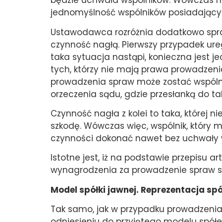
będzie uchwała wspólników. Wówczas na
jednomyślność wspólników posiadający
Ustawodawca rozróżnia dodatkowo spraw
czynność nagłą. Pierwszy przypadek ure
taka sytuacja nastąpi, konieczna jest 
tych, którzy nie mają prawa prowadzeni
prowadzenia spraw może zostać wspól
orzeczenia sądu, gdzie przesłanką do ta
Czynność nagła z kolei to taka, której
szkodę. Wówczas więc, wspólnik, który 
czynności dokonać nawet bez uchwały 
Istotne jest, iż na podstawie przepisu ar
wynagrodzenia za prowadzenie spraw sp
Model spółki jawnej. Reprezentacja spó
Tak samo, jak w przypadku prowadzenia 
odniesieniu do przyjętego modelu spółek