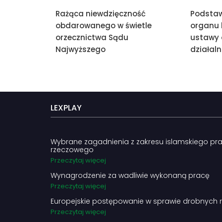
Rażąca niewdzięczność
Podstaw
obdarowanego w świetle
organu k
orzecznictwa Sądu
ustawy 
Najwyższego
działaln
LEXPLAY
Wybrane zagadnienia z zakresu islamskiego pr
rzeczowego
Przeczytaj więcej
Wynagrodzenie za wadliwie wykonaną pracę
Przeczytaj więcej
Europejskie postępowanie w sprawie drobnych 
Przeczytaj więcej