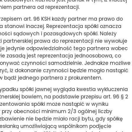
iem partnera od reprezentacji.
przepisem art. 96 KSH każdy partner ma prawo do
 stanowi inaczej. Reprezentacja spółki oznacza
ości sądowych i pozasądowych spółki. Należy
i partnerskiej prawa do reprezentacji nie wywołuje
je jedynie odpowiedzialność tego partnera wobec
wie zasadą jest reprezentacja jednoosobowa, co
konywać czynności samodzielnie. Jednakże możliwe
rzyć, iż dokonanie czynności będzie mogło nastąpić
 bądź jednego partnera z prokurentem.
zypadku spółki jawnej wygląda kwestia wykluczenia
tnerskiej bowiem, na podstawie przepisu art. 96 § 2
ezentowania spółki może nastąpić w wyniku
 przy obecności minimum 2/3 ogólnej liczby
bawienie nie będzie miało racji bytu, gdy spółkę
zesłanką umożliwiającą wspólnikom podjęcie