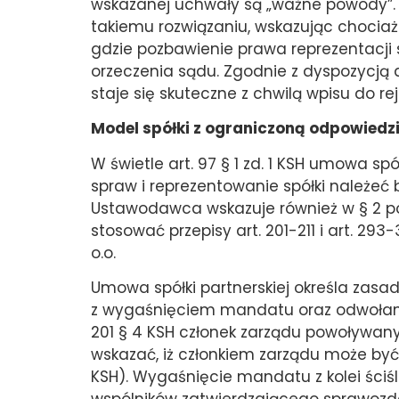
wskazanej uchwały są „ważne powody”. Tr
takiemu rozwiązaniu, wskazując chociaż
gdzie pozbawienie prawa reprezentacji
orzeczenia sądu. Zgodnie z dyspozycją
staje się skuteczne z chwilą wpisu do rej
Model spółki z ograniczoną odpowiedzi
W świetle art. 97 § 1 zd. 1 KSH umowa s
spraw i reprezentowanie spółki należe
Ustawodawca wskazuje również w § 2 pow
stosować przepisy art. 201-211 i art. 293
o.o.
Umowa spółki partnerskiej określa zasa
z wygaśnięciem mandatu oraz odwołaniem
201 § 4 KSH członek zarządu powoływany
wskazać, iż członkiem zarządu może być z
KSH). Wygaśnięcie mandatu z kolei ściś