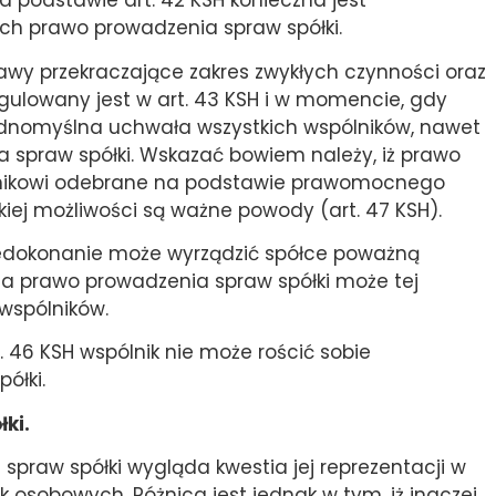
 podstawie art. 42 KSH konieczna jest
ch prawo prowadzenia spraw spółki.
y przekraczające zakres zwykłych czynności oraz
gulowany jest w art. 43 KSH i w momencie, gdy
jednomyślna uchwała wszystkich wspólników, nawet
a spraw spółki. Wskazać bowiem należy, iż prawo
nikowi odebrane na podstawie prawomocnego
kiej możliwości są ważne powody (art. 47 KSH).
 niedokonanie może wyrządzić spółce poważną
ma prawo prowadzenia spraw spółki może tej
wspólników.
t. 46 KSH wspólnik nie może rościć sobie
ółki.
łki.
spraw spółki wygląda kwestia jej reprezentacji w
 osobowych. Różnica jest jednak w tym, iż inaczej