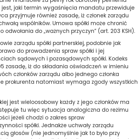
nie finansowe za pełny rok obrotowy pełnienia
 jest, jaki termin wygaśnięcia mandatu przewiduje
ca przyjmuje również zasadę, iż członek zarządu
hwałą wspólników. Umowa spółki może chronić
go odwołania do „ważnych przyczyn” (art. 203 KSH).
owie zarządu spółki partnerskiej, podobnie jak
rawo do prowadzenia spraw spółki i jej
ciach sądowych i pozasądowych spółki. Kodeks
5 zasadę, iż do składania oświadczeń w imieniu
wóch członków zarządu albo jednego członka
nie prokurenta natomiast wymaga zgody wszystkich
skiej jest wieloosobowy każdy z jego członków ma
stępuje tu więc sytuacja analogiczna do reżimu
ci jeżeli chodzi o zakres spraw
zynności spółki. Jednakże uchwały zarządu
ą głosów (nie jednomyślnie jak to było przy