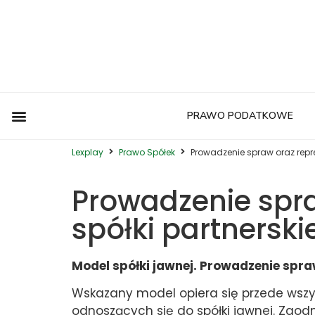
PRAWO PODATKOWE
Postępowanie Egzekucyjne
Postępowanie Sądowe
Prawo Administracyjne
Prawo Autorskie
Prawo Budowlane
Prawo Działalności Gospodarczej
Prawo Europejskie
Prawo Nieruchomości
Prawo Nowoczesnych Technologii
Prawo Podatkowe
Prawo Upadłościowe
Zwyczaje Biznesowe na Świecie
Lexplay
Prawo Spółek
Prowadzenie spraw oraz repre
Prowadzenie spra
spółki partnerskie
Model spółki jawnej. Prowadzenie spra
Wskazany model opiera się przede wsz
odnoszących się do spółki jawnej. Zgod