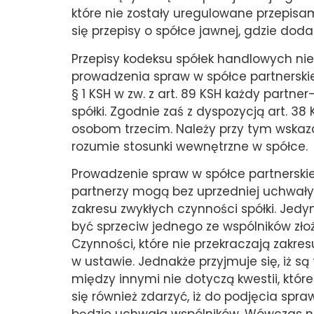
które nie zostały uregulowane przepisam
się przepisy o spółce jawnej, gdzie dod
Przepisy kodeksu spółek handlowych nie
prowadzenia spraw w spółce partnerskiej.
§ 1 KSH w zw. z art. 89 KSH każdy part
spółki. Zgodnie zaś z dyspozycją art. 
osobom trzecim. Należy przy tym wskaza
rozumie stosunki wewnętrzne w spółce.
Prowadzenie spraw w spółce partnerskiej
partnerzy mogą bez uprzedniej uchwały
zakresu zwykłych czynności spółki. Jed
być sprzeciw jednego ze wspólników zł
Czynności, które nie przekraczają zakre
w ustawie. Jednakże przyjmuje się, iż s
między innymi nie dotyczą kwestii, któr
się również zdarzyć, iż do podjęcia spra