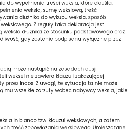
e do wypełnienia treści weksla, które określa:
pełnienia weksla, sumę wekslową, treść
ywania dłużnika do wykupu weksla, sposób
ekslowego. Z reguły taka deklaracja jest
 weksla dłużnika ze stosunku podstawowego oraz
wadliwość, gdy zostanie podpisana wyłącznie przez
zecią może nastąpić na zasadach cesji
li weksel nie zawiera klauzuli zakazującej
przez indos. Z uwagi, że sytuacja ta nie może
ją mu wszelkie zarzuty wobec nabywcy weksla, jakie
eksla in blanco tzw. klauzul wekslowych, a zatem
ych treść zobowiązania wekslowego. Umieszczane