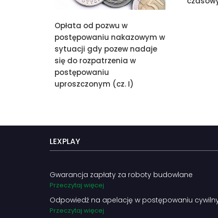
czasowy
Opłata od pozwu w
postępowaniu nakazowym w
sytuacji gdy pozew nadaje
się do rozpatrzenia w
postępowaniu
uproszczonym (cz. I)
LEXPLAY
Gwarancja zapłaty za roboty budowlane
Przeczytaj więcej
Odpowiedź na apelację w postępowaniu cywil
Przeczytaj więcej