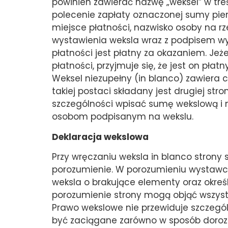
powinien zawierać nazwę „weksel” w tr
polecenie zapłaty oznaczonej sumy pien
miejsce płatności, nazwisko osoby na r
wystawienia weksla wraz z podpisem wys
płatności jest płatny za okazaniem. Jeże
płatności, przyjmuje się, że jest on pł
Weksel niezupełny (in blanco) zawiera 
takiej postaci składany jest drugiej stro
szczególności wpisać sumę wekslową i 
osobom podpisanym na wekslu.
Deklaracja wekslowa
Przy wręczaniu weksla in blanco strony
porozumienie. W porozumieniu wystawc
weksla o brakujące elementy oraz określ
porozumienie strony mogą objąć wszystki
Prawo wekslowe nie przewiduje szczegó
być zaciągane zarówno w sposób dorozum