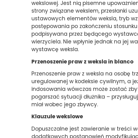
wekslowej. Jest nią pisemne upoważnieni
strony związane wekslem, przesłanki uzu
ustawowych elementów weksla, tryb wz
postępowania po zakończeniu stosunku w
podpisywana przez będącego wystawcą
wierzyciela. Nie wpłynie jednak na jej 
wystawcę weksla.
Przenoszenie praw z weksla in blanco
Przenoszenie praw z weksla na osobę tr
uregulowanej w kodeksie cywilnym, a jeże
indosowania wówczas może zostać zbyty 
pogarszać sytuacji dłużnika – przysługu
miał wobec jego zbywcy.
Klauzule wekslowe
Dopuszczalne jest zawieranie w treści w
dodatkowych postanowień modyfikując