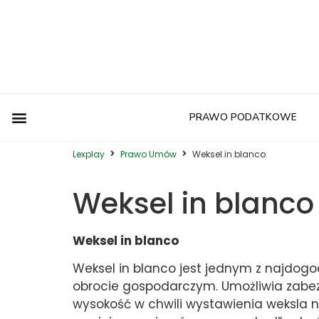
PRAWO PODATKOWE
Postępowanie Egzekucyjne
Postępowanie Sądowe
Prawo Administracyjne
Prawo Autorskie
Prawo Budowlane
Prawo Działalności Gospodarczej
Prawo Europejskie
Prawo Nieruchomości
Prawo Nowoczesnych Technologii
Prawo Podatkowe
Prawo Upadłościowe
Zwyczaje Biznesowe na Świecie
Lexplay
Prawo Umów
Weksel in blanco
Weksel in blanco
Weksel in blanco
Weksel in blanco jest jednym z najdo
obrocie gospodarczym. Umożliwia zabezp
wysokość w chwili wystawienia weksla n