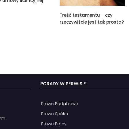
 umowy licencyjnej
Treść testamentu – czy
rzeczywiście jest tak prosta?
PORADY W SERWISIE
Prawo Podatkowe
Prawo Spółek
nym
Prawo Pracy