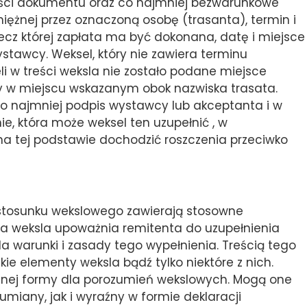
eści dokumentu oraz co najmniej bezwarunkowe
iężnej przez oznaczoną osobę (trasanta), termin i
zecz której zapłata ma być dokonana, datę i miejsce
tawcy. Weksel, który nie zawiera terminu
li w treści weksla nie zostało podane miejsce
atny w miejscu wskazanym obok nazwiska trasata.
co najmniej podpis wystawcy lub akceptanta i w
nie, która może weksel ten uzupełnić , w
na tej podstawie dochodzić roszczenia przeciwko
 stosunku wekslowego zawierają stosowne
a weksla upoważnia remitenta do uzupełnienia
a warunki i zasady tego wypełnienia. Treścią tego
e elementy weksla bądź tylko niektóre z nich.
lnej formy dla porozumień wekslowych. Mogą one
iany, jak i wyraźny w formie deklaracji