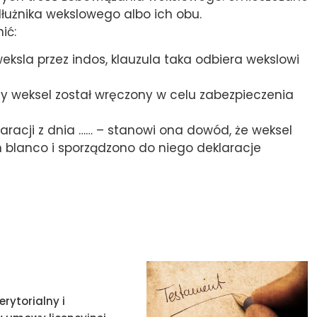
dłużnika wekslowego albo ich obu.
ić:
ksla przez indos, klauzula taka odbiera wekslowi
dy weksel został wręczony w celu zabezpieczenia
aracji z dnia …… – stanowi ona dowód, że weksel
n blanco i sporządzono do niego deklaracje
erytorialny i