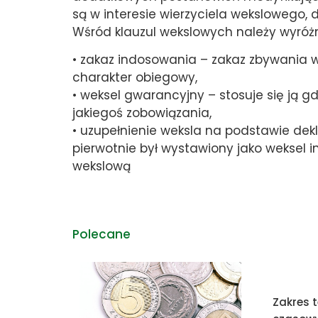
są w interesie wierzyciela wekslowego, 
Wśród klauzul wekslowych należy wyróżn
• zakaz indosowania – zakaz zbywania we
charakter obiegowy,
• weksel gwarancyjny – stosuje się ją g
jakiegoś zobowiązania,
• uzupełnienie weksla na podstawie dekl
pierwotnie był wystawiony jako weksel i
wekslową
Polecane
Zakres t