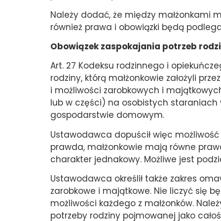
Należy dodać, że między małżonkami m
również prawa i obowiązki będą podle
Obowiązek zaspokajania potrzeb rodz
Art. 27 Kodeksu rodzinnego i opiekuńcz
rodziny
,
którą małżonkowie założyli przez
i możliwości zarobkowych i majątkowych
lub w części) na osobistych staraniac
gospodarstwie domowym.
Ustawodawca dopuścił więc możliwość 
prawda, małżonkowie mają równe prawa 
charakter jednakowy. Możliwe jest podzi
Ustawodawca określił także zakres omaw
zarobkowe i majątkowe. Nie liczyć się 
możliwości każdego z małżonków. Należy
potrzeby rodziny pojmowanej jako całość