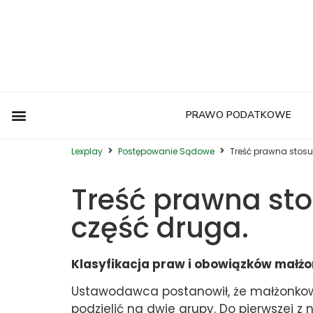
PRAWO PODATKOWE
Postępowanie Egzekucyjne
Postępowanie Sądowe
Prawo Administracyjne
Prawo Autorskie
Prawo Budowlane
Prawo Działalności Gospodarczej
Prawo Europejskie
Prawo Nieruchomości
Prawo Nowoczesnych Technologii
Prawo Podatkowe
Prawo Upadłościowe
Zwyczaje Biznesowe na Świecie
Lexplay
Postępowanie Sądowe
Treść prawna stos
Treść prawna st
część druga.
Klasyfikacja praw i obowiązków małż
Ustawodawca postanowił, że małżonkowi
podzielić na dwie grupy. Do pierwszej z 