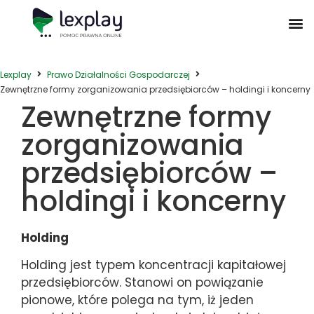
Postępowanie Egzekucyjne
Postępowanie Sądowe
Prawo Administracyjne
Prawo Działalności Gospodarczej
Prawo Nieruchomości
Prawo Nowoczesnych Technologii
Zwyczaje Biznesowe na Świecie
Lexplay
Prawo Działalności Gospodarczej
Zewnętrzne formy zorganizowania przedsiębiorców – holdingi i koncerny
Zewnętrzne formy
zorganizowania
przedsiębiorców –
holdingi i koncerny
Holding
Holding jest typem koncentracji kapitałowej
przedsiębiorców. Stanowi on powiązanie
pionowe, które polega na tym, iż jeden