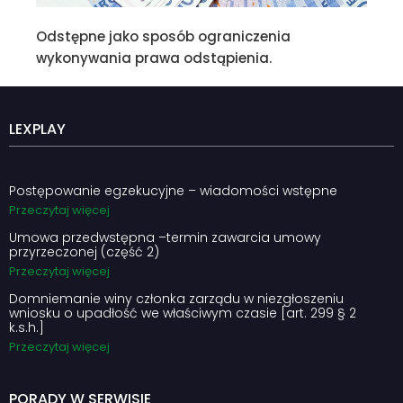
Odstępne jako sposób ograniczenia
wykonywania prawa odstąpienia.
LEXPLAY
Postępowanie egzekucyjne – wiadomości wstępne
Przeczytaj więcej
Umowa przedwstępna –termin zawarcia umowy
przyrzeczonej (część 2)
Przeczytaj więcej
Domniemanie winy członka zarządu w niezgłoszeniu
wniosku o upadłość we właściwym czasie [art. 299 § 2
k.s.h.]
Przeczytaj więcej
PORADY W SERWISIE