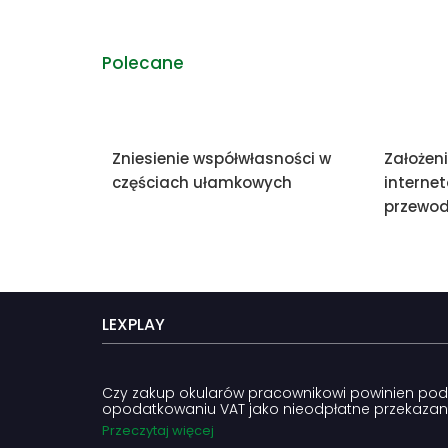
Polecane
Zniesienie współwłasności w
Założen
częściach ułamkowych
internet
przewod
LEXPLAY
Czy zakup okularów pracownikowi powinien po
opodatkowaniu VAT jako nieodpłatne przekazan
Przeczytaj więcej