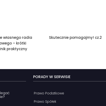
ie własnego radia
Skutecznie pomagajmy! cz.2
owego – krótki
nik praktyczny
PORADY W SERWISIE
dlegać
Prawo Podatkowe
ie?
Prawo Spółek