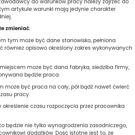
ustawodawcy do warunków pracy należy zajrzeć do
w tym artykule warunki mają jedynie charakter
niej.
e zmieniać
:
jem tym może być dane stanowisko, pełniona
ć również opisowo określony zakres wykonywanych
 miejscem może być dana fabryka, siedziba firmy,
konywana będzie praca.
 może być praca na cały, pół bądź nawet ćwierć
czasu pracy.
e określenie czasu rozpoczęcia przez pracownika
o będzie nie tylko wynagrodzenia zasadniczego,
cownikowi dodatków. Dość istotne jest to, że