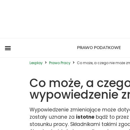
PRAWO PODATKOWE
Postępowanie Egzekucyjne
Postępowanie Sądowe
Prawo Administracyjne
Prawo Autorskie
Prawo Budowlane
Prawo Działalności Gospodarczej
Prawo Europejskie
Prawo Nieruchomości
Prawo Nowoczesnych Technologii
Prawo Podatkowe
Prawo Upadłościowe
Zwyczaje Biznesowe na Świecie
Lexplay
Prawo Pracy
Co może, a czego nie może z
Co może, a czego
wypowiedzenie z
Wypowiedzenie zmieniające może dotycz
zostały uznane za
istotne
bądź to prze
stosunku pracy. Składnikami takimi zgod