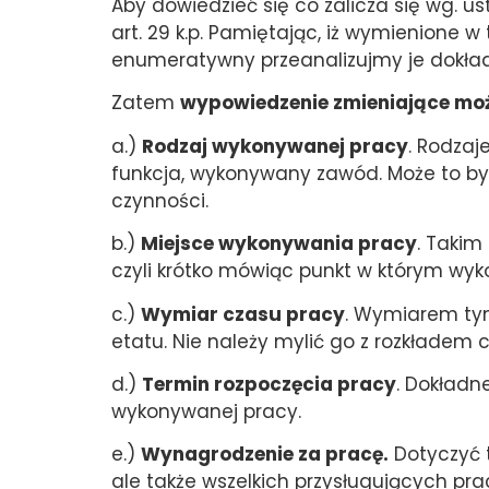
Aby dowiedzieć się co zalicza się wg. 
art. 29 k.p. Pamiętając, iż wymienione 
enumeratywny przeanalizujmy je dokład
Zatem
wypowiedzenie zmieniające moż
a.)
Rodzaj wykonywanej pracy
. Rodza
funkcja, wykonywany zawód. Może to by
czynności.
b.)
Miejsce wykonywania pracy
. Takim
czyli krótko mówiąc punkt w którym wy
c.)
Wymiar czasu pracy
. Wymiarem tym
etatu. Nie należy mylić go z rozkładem 
d.)
Termin rozpoczęcia pracy
. Dokładn
wykonywanej pracy.
e.)
Wynagrodzenie za pracę.
Dotyczyć t
ale także wszelkich przysługujących pra