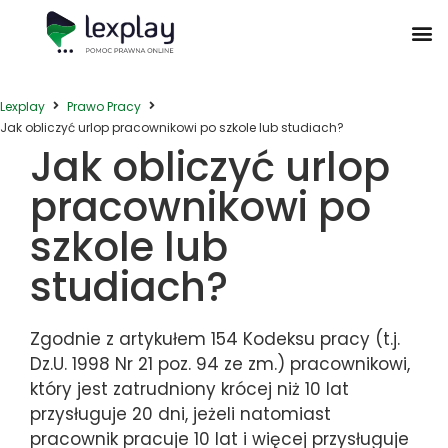
Postępowanie Egzekucyjne
Postępowanie Sądowe
Prawo Administracyjne
Prawo Działalności Gospodarczej
Prawo Nieruchomości
Prawo Nowoczesnych Technologii
Zwyczaje Biznesowe na Świecie
Lexplay
Prawo Pracy
Jak obliczyć urlop pracownikowi po szkole lub studiach?
Jak obliczyć urlop
pracownikowi po
szkole lub
studiach?
Zgodnie z artykułem 154 Kodeksu pracy (t.j.
Dz.U. 1998 Nr 21 poz. 94 ze zm.) pracownikowi,
który jest zatrudniony krócej niż 10 lat
przysługuje 20 dni, jeżeli natomiast
pracownik pracuje 10 lat i więcej przysługuje