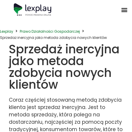
Postępowanie Egzekucyjne
Postępowanie Sądowe
Prawo Administracyjne
Prawo Działalności Gospodarczej
Prawo Nieruchomości
Prawo Nowoczesnych Technologii
Zwyczaje Biznesowe na Świecie
Lexplay
Prawo Działalności Gospodarczej
Sprzedaż inercyjna jako metoda zdobycia nowych klientów
Sprzedaż inercyjna
jako metoda
zdobycia nowych
klientów
Coraz częściej stosowaną metodą zdobycia
klienta jest sprzedaż inercyjna. Jest to
metoda sprzedaży, która polega na
dostarczaniu, najczęściej za pomocą poczty
tradycyjnej, konsumentom towarów, które to