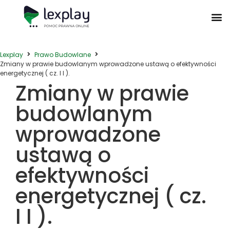
Postępowanie Egzekucyjne
Postępowanie Sądowe
Prawo Administracyjne
Prawo Działalności Gospodarczej
Prawo Nieruchomości
Prawo Nowoczesnych Technologii
Zwyczaje Biznesowe na Świecie
Lexplay
Prawo Budowlane
Zmiany w prawie budowlanym wprowadzone ustawą o efektywności
energetycznej ( cz. I I ).
Zmiany w prawie
budowlanym
wprowadzone
ustawą o
efektywności
energetycznej ( cz.
I I ).