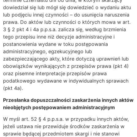
terminie czternastu dni od dnia, w którym skarżący
dowiedział się lub mógł się dowiedzieć o wydaniu aktu
lub podjęciu innej czynności – do usunięcia naruszenia
prawa. Do aktów lub czynności o których mowa w art.
3 § 2 pkt 4 i 4a p.p.s.a. zalicza się, według brzmienia
tego przepisu inne niż decyzje administracyjne i
postanowienia wydane w toku postępowania
administracyjnego, egzekucyjnego lub
zabezpieczającego akty, które dotyczą uprawnień lub
obowiązków wynikających z przepisów prawa (pkt 4)
oraz pisemne interpretacje przepisów prawa
podatkowego wydawane w indywidualnych sprawach
(pkt 4a).
Przesłanka dopuszczalności zaskarżenia innych aktów
nieobjętych postępowaniem administracyjnym
W myśl art. 52 § 4 p.p.s.a. w przypadku innych aktów,
jeżeli ustawa nie przewiduje środków zaskarżenia w
sprawie będącej przedmiotem skargi i nie stanowi